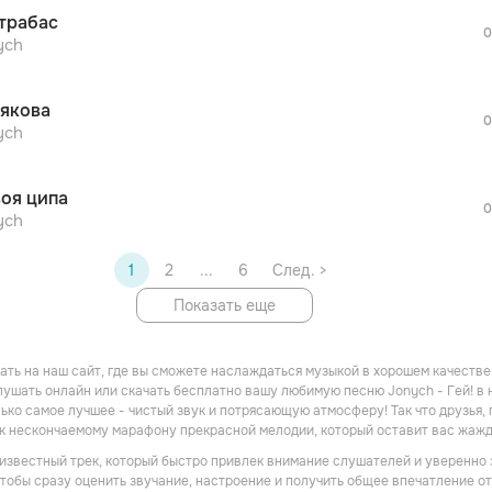
После просмотра Вы сможете скачать 3 
трабас
дополнительной рекламы!
0
просмотра рекламы
ych
оформления подписки.
После просмотра Вы сможете скачать 3 
якова
дополнительной рекламы!
0
ych
воя ципа
0
ych
1
2
...
6
След. >
Показать еще
ть на наш сайт, где вы сможете наслаждаться музыкой в хорошем качестве! 
ушать онлайн или скачать бесплатно вашу любимую песню Jonych - Гей! в н
ько самое лучшее - чистый звук и потрясающую атмосферу! Так что друзья, 
 к нескончаемому марафону прекрасной мелодии, который оставит вас жаж
- известный трек, который быстро привлек внимание слушателей и уверенно
 чтобы сразу оценить звучание, настроение и получить общее впечатление от