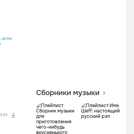
Одноклассники
Telegram
Копировать ссылку
файла без
Сборники музыки
файла без
3:33