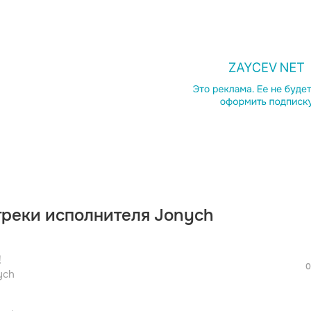
просмотра рекламы
оформления подписки.
После просмотра Вы сможете скачать 3 
дополнительной рекламы!
треки исполнителя Jonych
просмотра рекламы
оформления подписки.
После просмотра Вы сможете скачать 3 
!
дополнительной рекламы!
0
ych