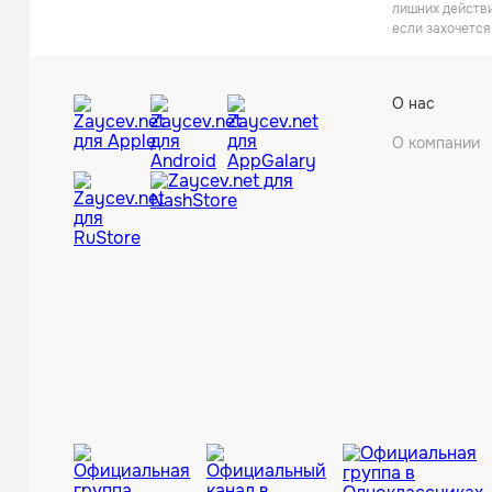
лишних действи
если захочется
О нас
О компании