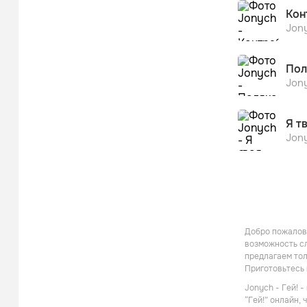
Кон
Jon
Пол
Jon
Я т
Jon
Добро пожалова
возможность сл
предлагаем тол
Приготовьтесь
Jonych - Гей! 
“Гей!” онлайн,