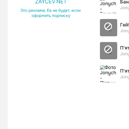
Бан
Jon
Гей
Jon
П'я
Jon
П'я
Jon