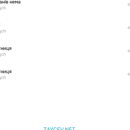
анів нема
0
ych
!
0
просмотра рекламы
ych
оформления подписки.
После просмотра Вы сможете скачать 3 
тниця
дополнительной рекламы!
0
ych
тниця
0
ych