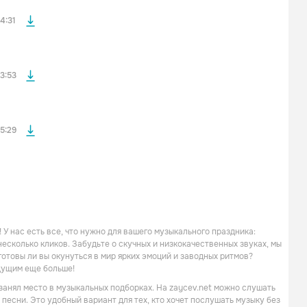
файла без
4:31
файла без
3:53
5:29
У нас есть все, что нужно для вашего музыкального праздника:
есколько кликов. Забудьте о скучных и низкокачественных звуках, мы
готовы ли вы окунуться в мир ярких эмоций и заводных ритмов?
дущим еще больше!
 занял место в музыкальных подборках. На zaycev.net можно слушать
 песни. Это удобный вариант для тех, кто хочет послушать музыку без