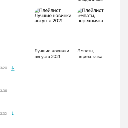
Выcoцкoгo
файла без
Лучшие новинки
Эмпаты,
августа 2021
перехнычка
3:20
файла без
3:36
файла без
3:32