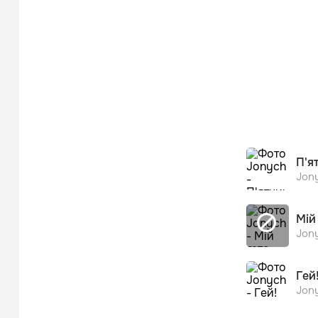
П'я
Jon
Мій
Jon
Гей
Jon