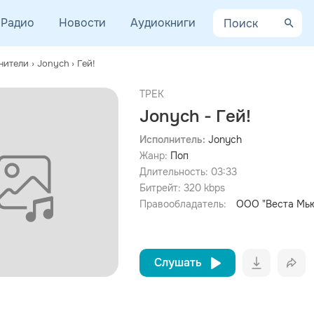
Радио
Новости
Аудиокниги
нители
›
Jonych
›
Гей!
ТРЕК
Jonych - Гей!
Исполнитель:
Jonych
Жанр:
Поп
просмотра рекламы
оформления подписки.
Длительность:
03:33
Битрейт:
320
kbps
После просмотра Вы сможете скачать 3 файла без
дополнительной рекламы!
Правообладатель:
ООО "Веста Мь
Слушать