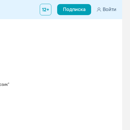
Подписка
Войти
12+
юзик"
Вконтакте