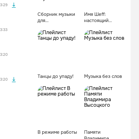
3:29
Сборник музыки
Имя Шеff:
для
настоящий
приготовления
русский рэп
3:33
чего-нибудь
вкусненького
файла без
3:20
Танцы до упаду!
Музыка без слов
3:20
В режиме работы
Пaмяти
Влaдимиpa