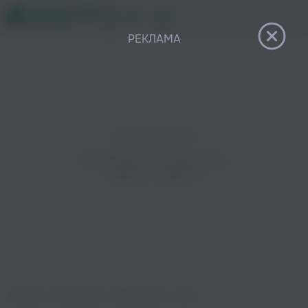
12+
РЕКЛАМА
Главная
›
Исполнители
›
Даша Фокус
›
Лиза