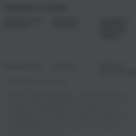
Сборники музыки
День десантника
Строго 18+
REFLEX VS
Дискотека Ава
Правообладатель:
Арбат Рекордс
Вы хотите слушать песню Даша Фокус - Лиза бесплатно онлайн или
скачать ее? Теперь вы можете выбирать из богатого каталога треков
и наслаждаться ими в режиме онлайн, не тратя деньги на покупку
альбомов или скачивание файлов. Откройте для себя новых
исполнителей и жанры, создавайте свои плейлисты и делитесь ими
со своими друзьями - все это доступно бесплатно и в пару кликов!
Получите полный заряд эмоций от каждой ноты и слова вашей
любимой песни прямо сейчас!