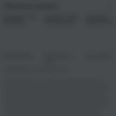
Сборники музыки
ТОП 100 ИЮЛЬ
ТОП 100 июнь
Песни 2010-х
2023
Правообладатель:
Moscow City Records
Добро пожаловать на наш сайт, где вы сможете наслаждаться
музыкой в хорошем качестве! У нас есть все, что нужно для вашего
музыкального праздника: возможность слушать онлайн или скачать
бесплатно вашу любимую песню Юрий Лямкин - Ещё не вечер в
несколько кликов. Забудьте о скучных и низкокачественных звуках,
мы предлагаем только самое лучшее - чистый звук и потрясающую
атмосферу! Так что друзья, готовы ли вы окунуться в мир ярких
эмоций и заводных ритмов? Приготовьтесь к нескончаемому