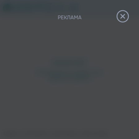
12+
РЕКЛАМА
Главная
›
Исполнители
›
Юрий Лямкин
›
Ещё не вечер