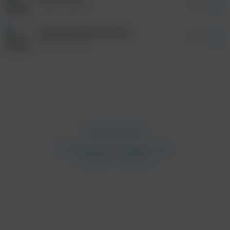
03:36
Юрий Лямкин
Синий воздушный шар
02:18
Юрий Лямкин
просмотра рекламы
оформления подписки.
После просмотра Вы сможете скачать 3 файла
без дополнительной рекламы!
просмотра рекламы
оформления подписки.