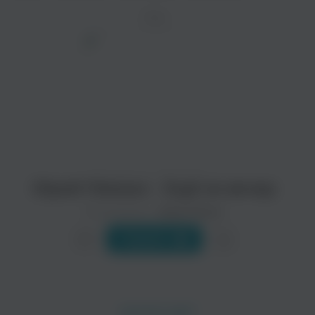
ТРЕК
просмотра рекламы
оформления подписки.
После просмотра Вы сможете скачать 3 файла
без дополнительной рекламы!
Юрий Лямкин - Ещё не вечер
Исполнитель:
Юрий Лямкин
Слушать