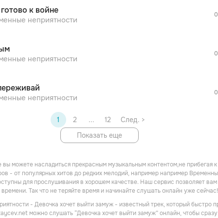
После просмотра Вы сможете скачать 3 
 готово к войне
дополнительной рекламы!
0
просмотра рекламы
менные неприятности
оформления подписки.
После просмотра Вы сможете скачать 3 
ым
дополнительной рекламы!
0
менные неприятности
переживай
0
менные неприятности
1
2
...
12
След. >
Показать еще
 вы можете насладиться прекрасным музыкальным контентом,не прибегая к
ов - от популярных хитов до редких мелодий, например например Временные
ступны для прослушивания в хорошем качестве. Наш сервис позволяет ва
 времени. Так что не теряйте время и начинайте слушать онлайн уже сейчас!
иятности - Девочка хочет выйти замуж - известный трек, который быстро 
zaycev.net можно слушать “Девочка хочет выйти замуж” онлайн, чтобы сразу