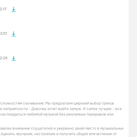
файла без
2:17
файла без
3:57
2:26
 сложностям скачивания. Мы предлагаем широкий выбор треков
 неприятности - Девочка хочет выйти замуж. И самое лучшее - все
м наслаждаться любимой музыкой без рекламных перерывов или
привлек внимание слушателей и уверенно занял место в музыкальных
 оценить звучание, настроение и получить общее впечатление от