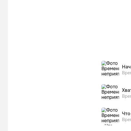
Нач
Вре
Хва
Вре
Что
Вре