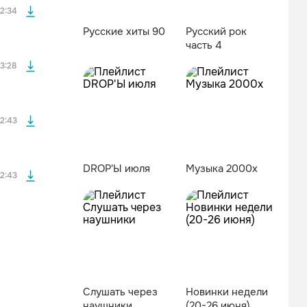
2:34
Русские хиты 90
Русский рок
часть 4
файла без
3:28
файла без
2:43
DROP'Ы июля
Музыка 2000х
2:43
Слушать через
Новинки недели
наушники
(20-26 июня)