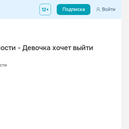
Подписка
Войти
12+
сти - Девочка хочет выйти
сти
Вконтакте