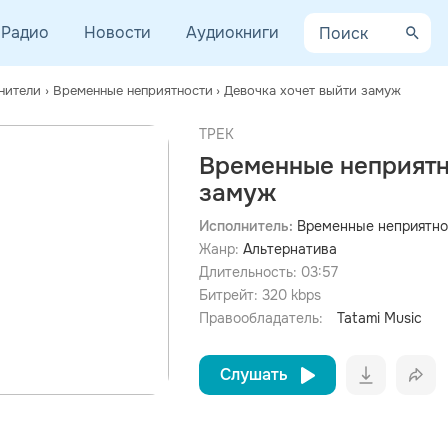
Радио
Новости
Аудиокниги
нители
›
Временные неприятности
›
Девочка хочет выйти замуж
ТРЕК
Временные неприятно
замуж
просмотра рекламы
Исполнитель:
Временные неприятно
оформления подписки.
Жанр:
Альтернатива
После просмотра Вы сможете скачать 3 файла без
Длительность:
03:57
дополнительной рекламы!
Битрейт:
320
kbps
Правообладатель:
Tatami Music
Слушать