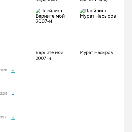
файла без
Верните мой
Мурат Насыров
2007-й
файла без
3:28
файла без
3:24
файла без
3:17