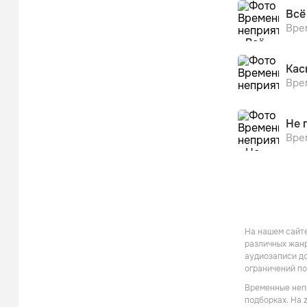
Всё
Вре
Кас
Вре
Не 
Вре
На нашем сайте
различных жанр
аудиозаписи до
ограничений по
Временные непр
подборках. На 