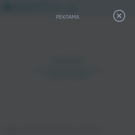
12+
РЕКЛАМА
Главная
›
Исполнители
›
Emmett Zetto
›
Neon Lights