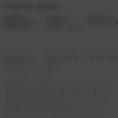
Сборники музыки
Звезды сошлись:
Хочется танцевать
Ретро хит часть
лучшие дуэты
часть 4
Правообладатель:
ANDAGRES
На нашем сайте вы сможете не только слушать Emmett Zetto - Neon
Lights онлайн, но и скачивать ее бесплатно в отличном качестве. Мы
предлагаем широкий выбор песен разных жанров и исполнителей,
каждый найдет что-то по своему вкусу. У нас вы можете быть
уверены, что музыка будет звучать ярко и четко - мы гарантируем
хорошее качество звучания. Включайте любимые мелодии и
получайте удовольствие от прекрасной музыки!
Emmett Zetto - Neon Lights - известный трек, который быстро