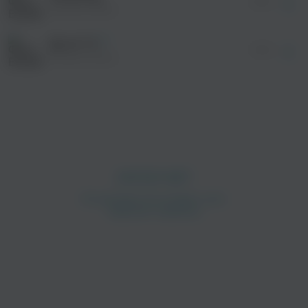
02:41
Emmett Zetto
Да по**й
01:22
Emmett Zetto
просмотра рекламы
оформления подписки.
После просмотра Вы сможете скачать 3 файла
без дополнительной рекламы!
просмотра рекламы
оформления подписки.