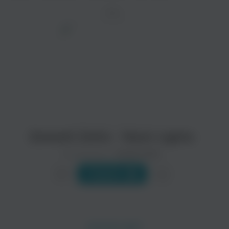
ТРЕК
просмотра рекламы
оформления подписки.
После просмотра Вы сможете скачать 3 файла
без дополнительной рекламы!
Emmett Zetto - Neon Lights
Исполнитель:
Emmett Zetto
Слушать