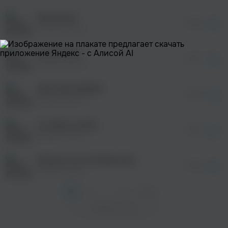
После просмотра Вы сможете скачать 3 файла
без дополнительной рекламы!
Sufentanil
просмотра рекламы
02:02
оформления подписки.
Emmett Zetto
После просмотра Вы сможете скачать 3 файла
без дополнительной рекламы!
Love Is Evil
просмотра рекламы
02:27
оформления подписки.
Emmett Zetto
После просмотра Вы сможете скачать 3 файла
без дополнительной рекламы!
TAM TAM TARAM
просмотра рекламы
02:00
оформления подписки.
Emmett Zetto
После просмотра Вы сможете скачать 3 файла
без дополнительной рекламы!
La última vuelta
03:32
Emmett Zetto
Dj Boso A lot Of Balls (Original mix) [minimal techno]
03:36
Emmett Zetto
1
2
...
8
След. >
Показать еще