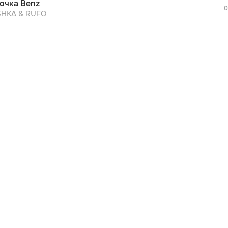
очка Benz
0
SHKA & RUFO