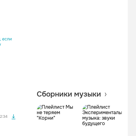
Одноклассники
Telegram
Копировать ссылку
файла без
Сборники музыки
файла без
2:34