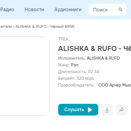
Радио
Новости
Аудиокниги
нители
›
ALISHKA & RUFO
›
Чёрный BMW
ТРЕК
ALISHKA & RUFO - 
Исполнитель:
ALISHKA & RUFO
Жанр:
Рэп
просмотра рекламы
оформления подписки.
Длительность:
02:34
Битрейт:
320
kbps
После просмотра Вы сможете скачать 3 файла без
дополнительной рекламы!
Правообладатель:
ООО Арчер Мью
Слушать