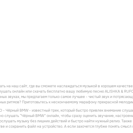
ть на наш сайт, где вы сможете наслаждаться музыкой в хорошем качестве! 
ушать онлайн или скачать бесплатно вашу любимую песню ALISHKA & RUFO 
ных звуках, мы предлагаем только самое лучшее - чистый звук и потрясающу
дных ритмов? Приготовьтесь к нескончаемому марафону прекрасной мелоди
 - Чёрный BMW - известный трек, который быстро привлек внимание слушат
но слушать “Чёрный BMW” онлайн, чтобы сразу оценить звучание, настроени
 послушать музыку без лишних действий и быстро найти нужный релиз. Так
ве и сохранить файл на устройство. А если захочется глубже понять смысл 