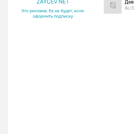
Дев
ALI