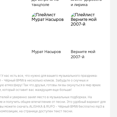
танцполе
и лирика
Мурат Насыров
Верните мой
2007-й
У нас есть все, что нужно для вашего музыкального праздника:
- Чёрный BMW в несколько кликов. Забудьте о скучных и
ю атмосферу! Так что друзья, готовы ли вы окунуться в мир ярких
и, который оставит вас жаждущим еще больше!
елей и уверенно занял место в музыкальных подборках. На
е и получить общее впечатление от песни. Это удобный вариант для
же вы можете скачать ALISHKA & RUFO - Чёрный BMW бесплатно mp3 в
композиции, на странице доступен текст песни.