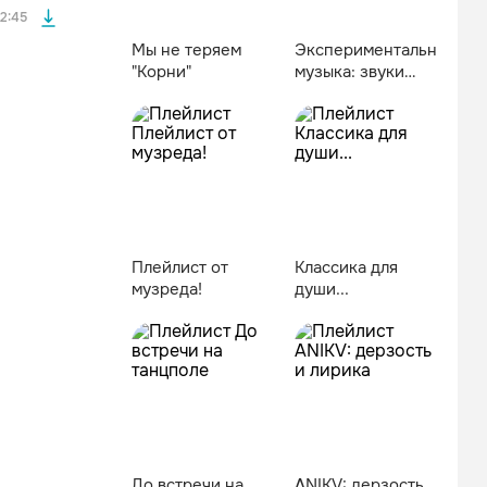
2:45
Мы не теряем
Экспериментальная
"Корни"
музыка: звуки
будущего
Плейлист от
Классика для
музреда!
души...
До встречи на
ANIKV: дерзость