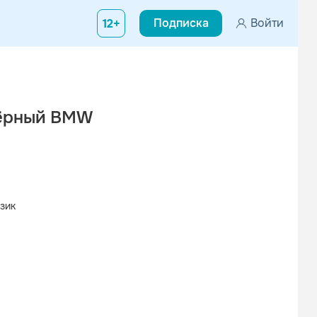
Подписка
Войти
12+
Чёрный BMW
зик
Вконтакте