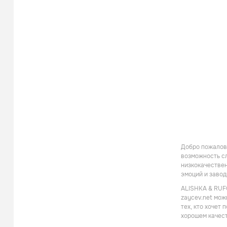
Добро пожалова
возможность сл
низкокачествен
эмоций и заво
ALISHKA & RUFO
zaycev.net мож
тех, кто хочет
хорошем качест