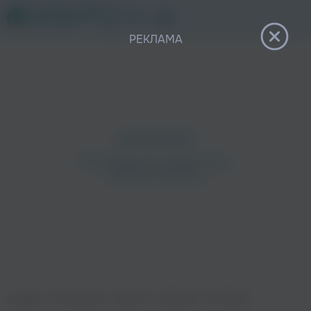
12+
РЕКЛАМА
Главная
›
Исполнители
›
Elektrica
›
Waiting In The Wings