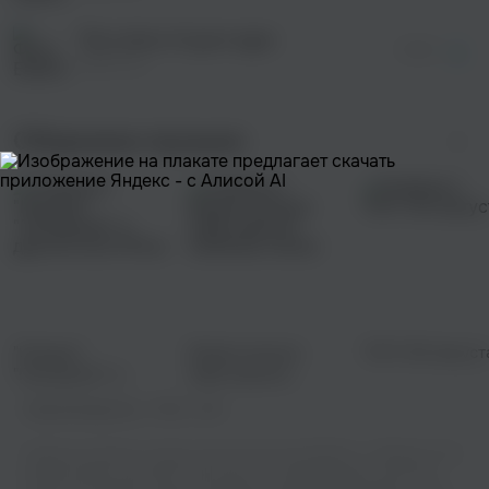
The colour of your eyes
03:44
Elektrica
Сборники музыки
"Иордан",
Живая музыка:
ТОП-100 август
"Прощание" и
лайв-версии
другие хиты Mona
любимых песен
Правообладатель:
STBN / SRR
Теперь вы можете слушать классную песню Elektrica - Waiting In The
Wings онлайн, абсолютно бесплатно и в превосходном качестве