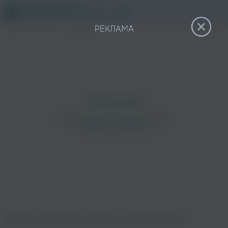
12+
РЕКЛАМА
Главная
›
Исполнители
›
Олег Груз
›
Слушай меня сюда