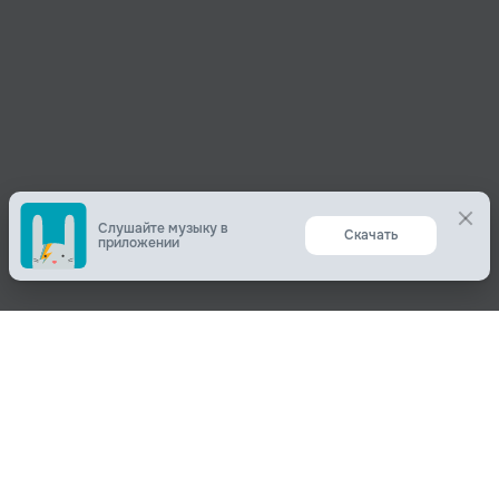
Слушайте музыку в
Скачать
приложении
Поделиться
О нас