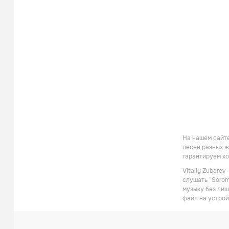
На нашем сайте
песен разных ж
гарантируем хо
Vitaliy Zubare
слушать “Sorom
музыку без лиш
файл на устрой