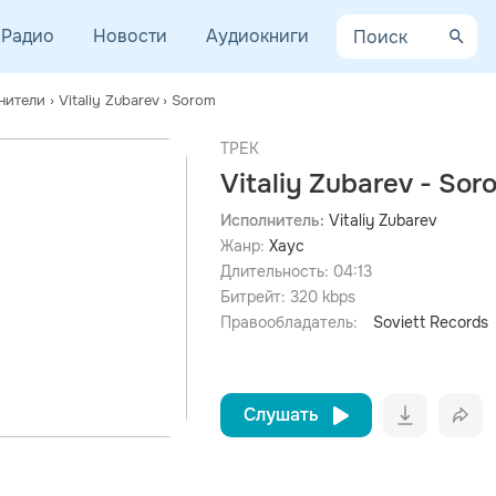
Радио
Новости
Аудиокниги
нители
›
Vitaliy Zubarev
›
Sorom
ТРЕК
Vitaliy Zubarev - Sor
Исполнитель:
Vitaliy Zubarev
Жанр:
Хаус
просмотра рекламы
оформления подписки.
Длительность:
04:13
Битрейт:
320
kbps
После просмотра Вы сможете скачать 3 файла без
дополнительной рекламы!
Правообладатель:
Soviett Records
Слушать