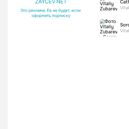
Cat
Vita
Sor
Vita