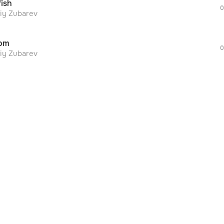
fish
дополнительной рекламы!
0
liy Zubarev
om
0
liy Zubarev