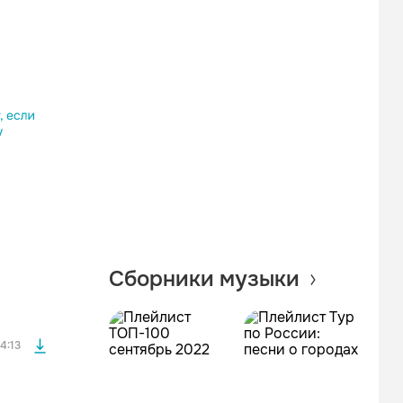
Одноклассники
Telegram
Копировать ссылку
файла без
Сборники музыки
файла без
4:13
файла без