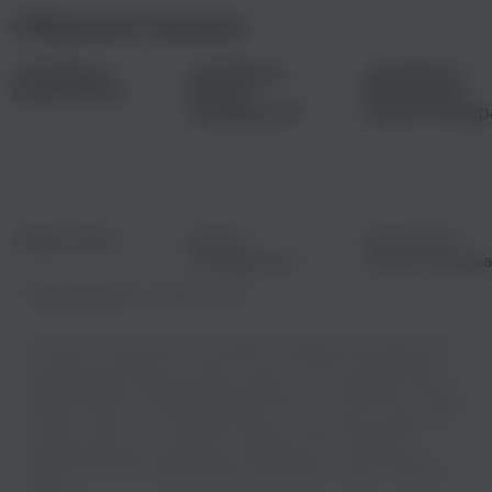
Сборники музыки
Новые имена
Крутой
Музыка для
понедельник!
уютного вечера
Правообладатель:
Soviett Records
На нашем сайте вы можете насладиться прекрасным музыкальным
контентом,не прибегая к сложностям скачивания. Мы предлагаем
широкий выбор треков различных жанров - от популярных хитов до
редких мелодий, например например Dixmount - Weird French People.
И самое лучшее - все аудиозаписи доступны для прослушивания в
хорошем качестве. Наш сервис позволяет вам наслаждаться
любимой музыкой без рекламных перерывов или ограничений по
времени. Так что не теряйте время и начинайте слушать онлайн уже