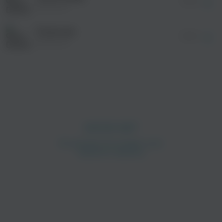
04:55
Dixmount
Future.exe
06:00
Dixmount
просмотра рекламы
оформления подписки.
После просмотра Вы сможете скачать 3 файла
без дополнительной рекламы!
просмотра рекламы
оформления подписки.