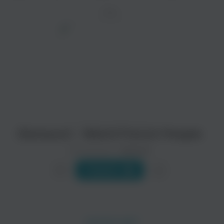
ТРЕК
просмотра рекламы
оформления подписки.
После просмотра Вы сможете скачать 3 файла
без дополнительной рекламы!
Dixmount - Weird French People
Исполнитель:
Dixmount
Слушать