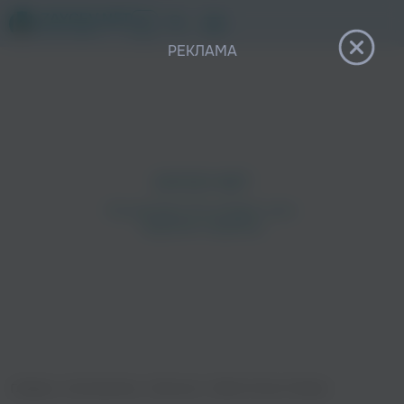
12+
РЕКЛАМА
Главная
›
Исполнители
›
Dixmount
›
Weird French People