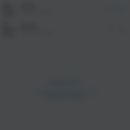
без дополнительной рекламы!
Чечня
04:23
Иван Банников
Армия
04:13
Иван Банников
просмотра рекламы
оформления подписки.
После просмотра Вы сможете скачать 3 файла
без дополнительной рекламы!
просмотра рекламы