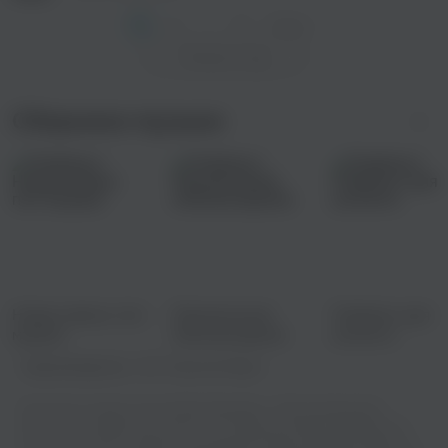
1
2
...
8
След. >
Показать еще
Сборники музыки
Новые имена: поп-
Приключения
Плейлист для
музыка
электронщиков
шопинга
Правообладатель:
ООО "Креатив Медиа"
Вы хотите слушать песню Иван Банников - Белоснежная яхта
бесплатно онлайн или скачать ее? Теперь вы можете выбирать из
богатого каталога треков и наслаждаться ими в режиме онлайн, не