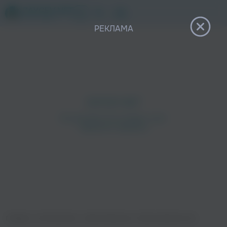
12+
РЕКЛАМА
Главная
›
Исполнители
›
Иван Банников
›
Белоснежная яхта