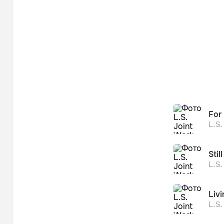
For
L.S.
Stil
L.S.
Livi
L.S.