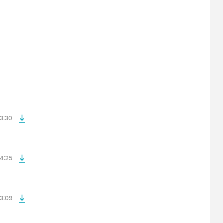
файла без
файла без
3:30
файла без
4:25
файла без
3:09