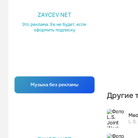
Музыка без рекламы
Другие т
Med
L.S.