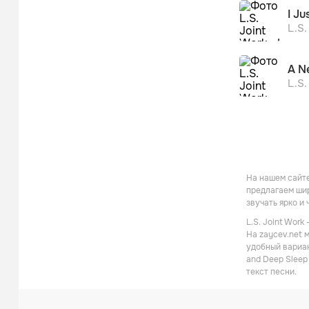
I Ju
L.S.
A N
L.S.
На нашем сайте
предлагаем шир
звучать ярко и
L.S. Joint Wor
На zaycev.net 
удобный вариан
and Deep Sleep
текст песни.