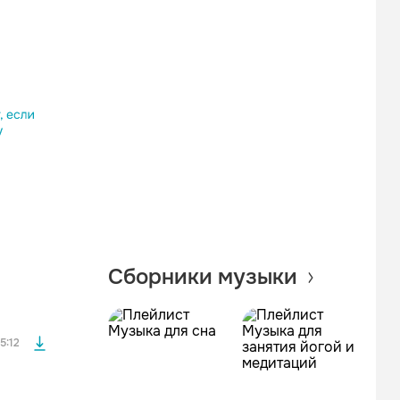
Одноклассники
Telegram
Копировать ссылку
файла без
Сборники музыки
файла без
5:12
файла без