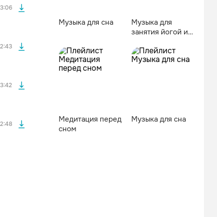
3:06
Музыка для сна
Музыка для
занятия йогой и
файла без
медитаций
2:43
файла без
3:42
Медитация перед
Музыка для сна
2:48
сном