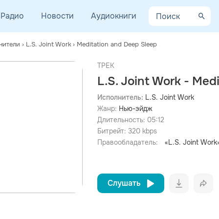
Радио
Новости
Аудиокниги
нители
›
L.S. Joint Work
›
Meditation and Deep Sleep
ТРЕК
L.S. Joint Work - Med
Исполнитель:
L.S. Joint Work
Жанр:
Нью-эйдж
просмотра рекламы
оформления подписки.
Длительность:
05:12
Битрейт:
320
kbps
После просмотра Вы сможете скачать 3 файла без
дополнительной рекламы!
Правообладатель:
«L.S. Joint Work
Слушать