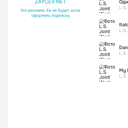
Одн
L.S.
Ita
L.S.
Dan
L.S.
My 
L.S.