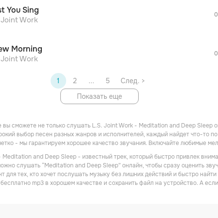
После просмотра Вы сможете скачать 3 
st You Sing
дополнительной рекламы!
0
 Joint Work
ew Morning
0
 Joint Work
1
2
...
5
След. >
Показать еще
 вы сможете не только слушать L.S. Joint Work - Meditation and Deep Sleep 
окий выбор песен разных жанров и исполнителей, каждый найдет что-то по 
 четко - мы гарантируем хорошее качество звучания. Включайте любимые ме
k - Meditation and Deep Sleep - известный трек, который быстро привлек вн
можно слушать “Meditation and Deep Sleep” онлайн, чтобы сразу оценить зву
т для тех, кто хочет послушать музыку без лишних действий и быстро найти н
 бесплатно mp3 в хорошем качестве и сохранить файл на устройство. А есл