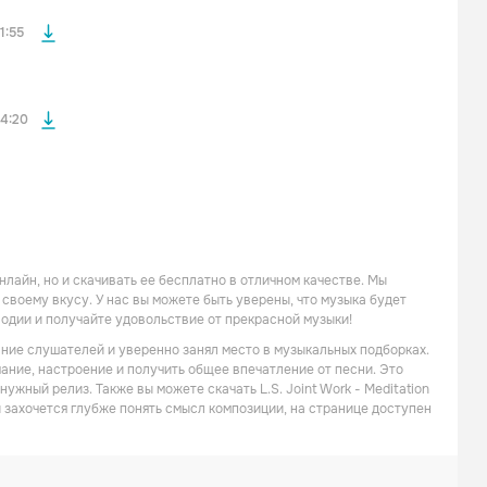
файла без
1:55
4:20
онлайн, но и скачивать ее бесплатно в отличном качестве. Мы
своему вкусу. У нас вы можете быть уверены, что музыка будет
лодии и получайте удовольствие от прекрасной музыки!
имание слушателей и уверенно занял место в музыкальных подборках.
чание, настроение и получить общее впечатление от песни. Это
ужный релиз. Также вы можете скачать L.S. Joint Work - Meditation
и захочется глубже понять смысл композиции, на странице доступен