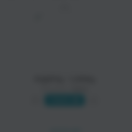
ТРЕК
просмотра рекламы
оформления подписки.
После просмотра Вы сможете скачать 3 файла
без дополнительной рекламы!
Argishty - Lullaby
Исполнитель:
Argishty
Слушать