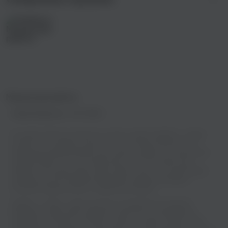
Музыка для работы
Правообладатель:
MSC MEDIA
На нашем сайте вы сможете не только слушать Argishty - Lullaby
онлайн, но и скачивать ее бесплатно в отличном качестве. Мы
предлагаем широкий выбор песен разных жанров и исполнителей,
каждый найдет что-то по своему вкусу. У нас вы можете быть
уверены, что музыка будет звучать ярко и четко - мы гарантируем
хорошее качество звучания. Включайте любимые мелодии и
получайте удовольствие от прекрасной музыки!
Argishty - Lullaby - известный трек, который быстро привлек
внимание слушателей и уверенно занял место в музыкальных
подборках. На zaycev.net можно слушать “Lullaby” онлайн, чтобы