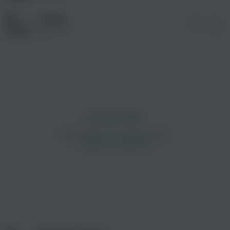
Lullaby
03:50
Argishty
просмотра рекламы
оформления подписки.
После просмотра Вы сможете скачать 3 файла
без дополнительной рекламы!
просмотра рекламы
оформления подписки.
После просмотра Вы сможете скачать 3 файла
без дополнительной рекламы!