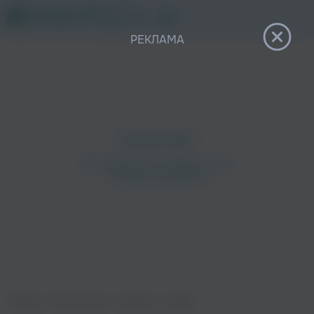
12+
РЕКЛАМА
Главная
›
Исполнители
›
Argishty
›
Lullaby