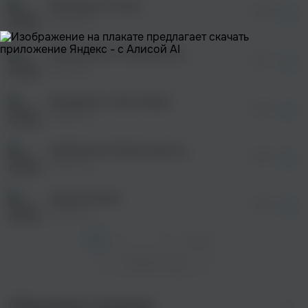
Morning of Lotus
просмотра рекламы
04:38
оформления подписки.
Argishty
После просмотра Вы сможете скачать 3 файла
без дополнительной рекламы!
First Snow of Yerevan (fusion version)
просмотра рекламы
04:17
оформления подписки.
Argishty
После просмотра Вы сможете скачать 3 файла
без дополнительной рекламы!
Breakfast in Abu Dhabi
просмотра рекламы
05:50
оформления подписки.
Argishty
После просмотра Вы сможете скачать 3 файла
без дополнительной рекламы!
Ashkharums (Instrumental Version)
03:53
Argishty
Sweet Dream
03:50
Argishty
1
2
...
9
След. >
Показать еще
Сборники музыки