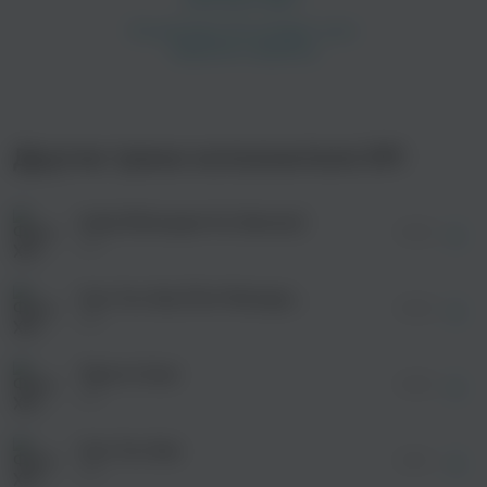
просмотра рекламы
оформления подписки.
После просмотра Вы сможете скачать 3 файла
без дополнительной рекламы!
просмотра рекламы
Другие треки исполнителя XM
оформления подписки.
После просмотра Вы сможете скачать 3 файла
без дополнительной рекламы!
India (Мелодия На Звонок)
просмотра рекламы
00:29
оформления подписки.
XM
После просмотра Вы сможете скачать 3 файла
без дополнительной рекламы!
Can You See (Топ Мелодия На Звонок 2024)
просмотра рекламы
00:29
оформления подписки.
XM
После просмотра Вы сможете скачать 3 файла
без дополнительной рекламы!
Take In Over
просмотра рекламы
03:00
оформления подписки.
XM
После просмотра Вы сможете скачать 3 файла
без дополнительной рекламы!
Can You See
03:41
XM