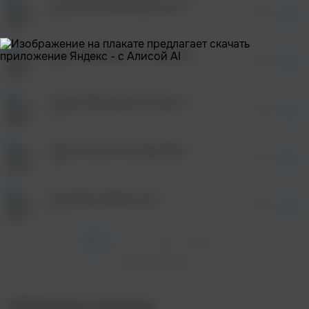
Tomorrow (Мелодия На Звонок)
просмотра рекламы
00:29
оформления подписки.
XM
После просмотра Вы сможете скачать 3 файла
без дополнительной рекламы!
Intro (Мелодия На Звонок)
просмотра рекламы
00:29
оформления подписки.
XM
После просмотра Вы сможете скачать 3 файла
без дополнительной рекламы!
Chase (Мелодия На Звонок)
просмотра рекламы
00:29
оформления подписки.
XM
После просмотра Вы сможете скачать 3 файла
без дополнительной рекламы!
Never Gonna Change (Speed Up)
02:24
XM
Intentions (Рингтон)
00:29
XM
1
2
...
101
След. >
Показать еще
Сборники музыки