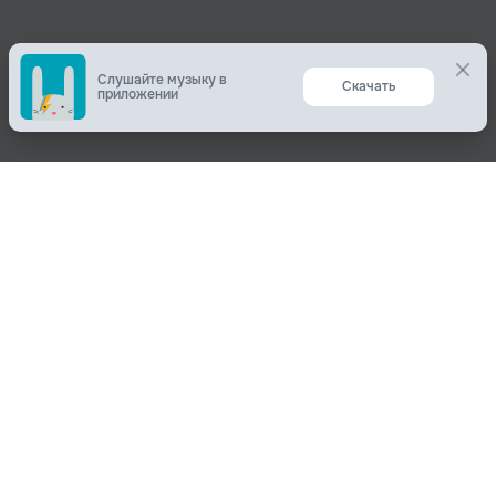
Поделиться
О нас
Вконтакте
О компании
Одноклассники
Пользователям
Telegram
Пользовательское соглашение