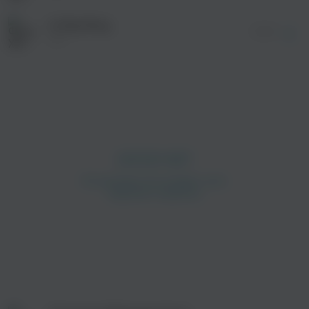
In My Glory
02:38
XM
просмотра рекламы
оформления подписки.
После просмотра Вы сможете скачать 3 файла
без дополнительной рекламы!
просмотра рекламы
оформления подписки.
После просмотра Вы сможете скачать 3 файла
без дополнительной рекламы!