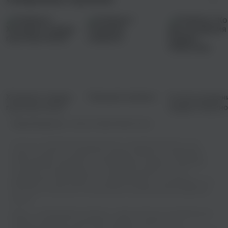
Холодное сердце,
Пляжный плейлист
Ко дню рожден
грустные песни
Андрея Мироно
Правообладатель:
Cartoon People Media Group
У нас есть огромная коллекция песен в хорошем качестве, и вы
можете слушать их онлайн или скачивать бесплатно. Выбирайте
свой любимые трек Elhaso - Six (Мелодия На Звонок) и отдыхайте
под звуки отличной музыки и не забывайте делиться этим с
друзьями! Мы гарантируем, что ваши уши будут так благодарны, что
они начнут носить вас по всей комнате как два больших радужных
щенка!
Elhaso - Six (Мелодия На Звонок) - известный трек, который быстро
привлек внимание слушателей и уверенно занял место в