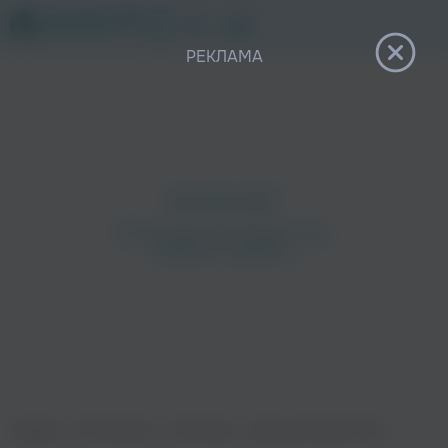
12+
РЕКЛАМА
Главная
›
Исполнители
›
Sundrifting
›
Jealousy (Original Mix)