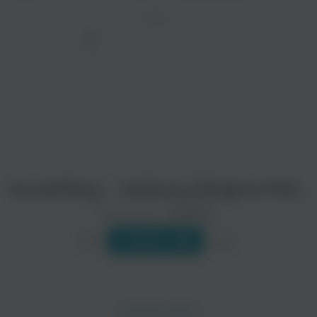
ТРЕК
просмотра рекламы
оформления подписки.
После просмотра Вы сможете скачать 3 файла
без дополнительной рекламы!
Sundrifting - Jealousy (Original Mix)
Исполнитель:
Sundrifting
Слушать