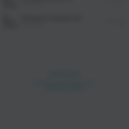
02:28
Sundrifting
Drifting Moon (Original Mix)
06:25
Sundrifting
просмотра рекламы
оформления подписки.
После просмотра Вы сможете скачать 3 файла
без дополнительной рекламы!
просмотра рекламы
оформления подписки.