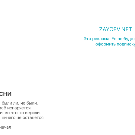
есни
 были ли, не были.

всё испаряется.

, во что-то верили.

 ничего не останется.

начал

нет о настоящем времени!
