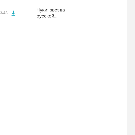
Нуки: звезда
3:43
русской
альтернативы
файла без
файла без