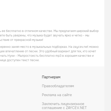
ь ее бесплатно в отличном качестве. Мы предлагаем широкий выбор
те быть уверены, что музыка будет звучать ярко и четко - мы
ьствие от прекрасной музыки!
еренно занял место в музыкальных подборках. На zaycev.net можно
ее впечатление от песни. Это удобный вариант для тех, кто хочет
ачать Нуки - Мыпростоесть бесплатно mp3 в хорошем качестве и
нице доступен текст песни.
Партнерам
Правообладателям
Реклама на сайте
Заключить лицензионное
соглашение с ZAYCEV.NET