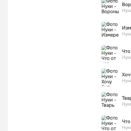
Вор
Нук
Изм
Нук
Что
Нук
Хоч
Нук
Тва
Нук
Что
Нук