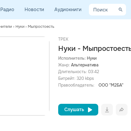
Радио
Новости
Аудиокниги
нители
›
Нуки
›
Мыпростоесть
ТРЕК
Нуки - Мыпростоест
Исполнитель:
Нуки
Жанр:
Альтернатива
просмотра рекламы
оформления подписки.
Длительность:
03:42
Битрейт:
320
kbps
После просмотра Вы сможете скачать 3 файла без
дополнительной рекламы!
Правообладатель:
ООО "М2БА"
Слушать