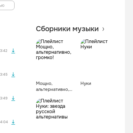
ью
файла без
Сборники музыки
файла без
3:42
файла без
3:45
Мощно,
Нуки
альтернативно,
файла без
громко!
3:49
файла без
4:04