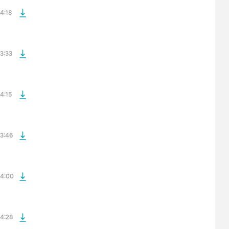
4:18
файла без
3:33
файла без
4:15
файла без
3:46
файла без
4:00
4:28