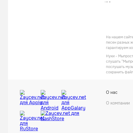
На нашем сайте
песен разных ж
гарантируем хо
Нуки - Мыпрост
слушать “Мыпро
послушать музы
сохранить файл
О нас
О компании