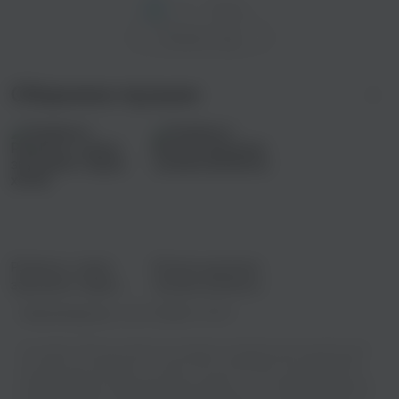
1
2
След. >
Показать еще
Сборники музыки
Ремиксы: новое
Второе дыхание:
звучание старых
лучшие ремиксы
хитов
Правообладатель:
ООО "КЛЕВЕР ГРУПП"
На нашем сайте вы можете насладиться прекрасным музыкальным
контентом,не прибегая к сложностям скачивания. Мы предлагаем
широкий выбор треков различных жанров - от популярных хитов до
редких мелодий, например например Абрикоса - Бюджет (Remix). И