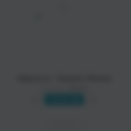
ТРЕК
просмотра рекламы
оформления подписки.
После просмотра Вы сможете скачать 3 файла
без дополнительной рекламы!
Абрикоса - Бюджет (Remix)
Исполнитель:
Абрикоса
Слушать
Текст песни
Я иду поздней ночью