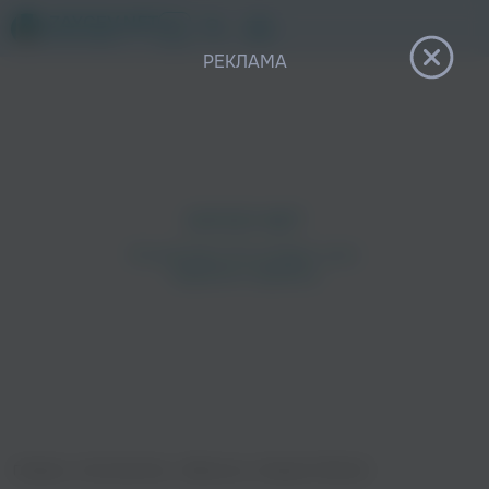
12+
РЕКЛАМА
Главная
›
Исполнители
›
Абрикоса
›
Бюджет (Remix)