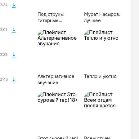
3:24
Под струны
Мурат Насыров:
гитарные...
лучшее
файла без
3:01
файла без
3:29
Альтернативное
Тепло и уютно
2:43
звучание
Этот суровый rap!
Всем отцам