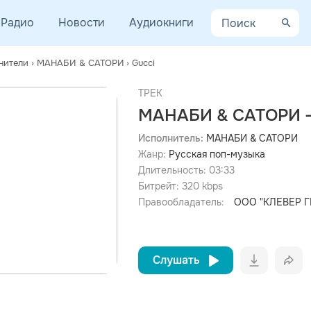
Радио
Новости
Аудиокниги
нители
›
МАНАБИ & САТОРИ
›
Gucci
ТРЕК
МАНАБИ & САТОРИ -
Исполнитель:
МАНАБИ & САТОРИ
Жанр:
Русская поп-музыка
просмотра рекламы
оформления подписки.
Длительность:
03:33
Битрейт:
320
kbps
После просмотра Вы сможете скачать 3 файла без
дополнительной рекламы!
Правообладатель:
ООО "КЛЕВЕР Г
Слушать