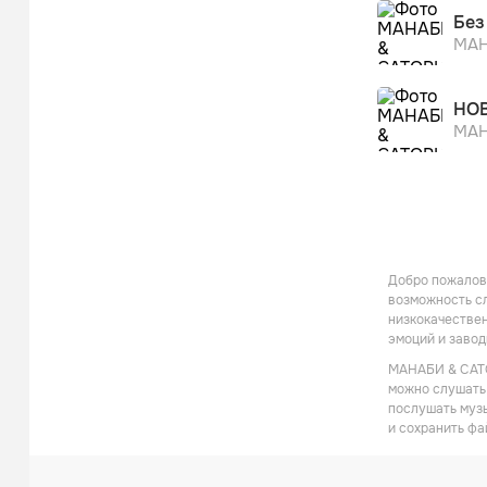
Без
МАН
НО
МАН
Добро пожалова
возможность сл
низкокачествен
эмоций и заво
МАНАБИ & САТОР
можно слушать 
послушать музы
и сохранить фа