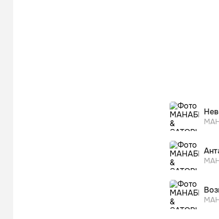
Нев
МАН
Ант
МАН
Воз
МАН