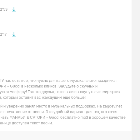
файла без
2:53
2:17
У нас есть все, что нужно для вашего музыкального праздника:
 - Gucci в несколько кликов. Забудьте о скучных и
ю атмосферу! Так что друзья, готовы ли вы окунуться в мир ярких
и, который оставит вас жаждущим еще больше!
 и уверенно занял место в музыкальных подборках. На zaycev.net
 впечатление от песни. Это удобный вариант для тех, кто хочет
качать МАНАБИ & САТОРИ - Gucci бесплатно mp3 в хорошем качестве
ранице доступен текст песни.