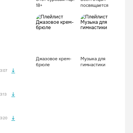
18+
посвящается
файла без
Джазовое крем-
Музыка для
файла без
брюле
гимнастики
3:07
файла без
3:13
файла без
3:20