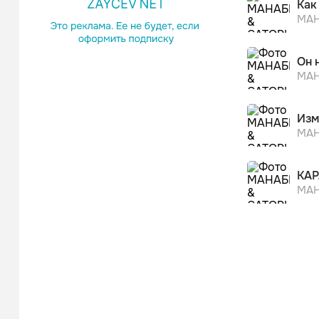
Как
МАН
Он 
МАН
Изм
МАН
КА
МАН