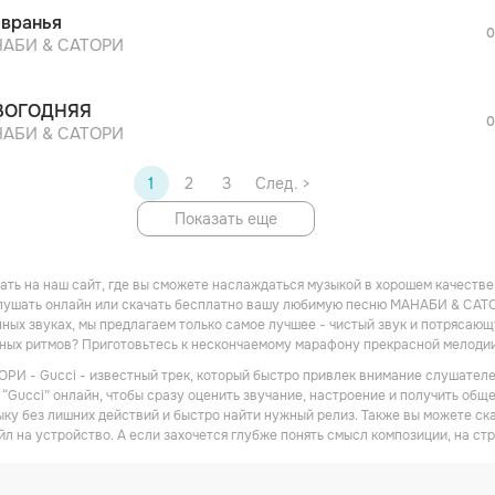
После просмотра Вы сможете скачать 3 
 вранья
дополнительной рекламы!
0
АБИ & САТОРИ
ВОГОДНЯЯ
0
АБИ & САТОРИ
1
2
3
След. >
Показать еще
ть на наш сайт, где вы сможете наслаждаться музыкой в хорошем качестве! 
ушать онлайн или скачать бесплатно вашу любимую песню МАНАБИ & САТОРИ
ных звуках, мы предлагаем только самое лучшее - чистый звук и потрясающу
дных ритмов? Приготовьтесь к нескончаемому марафону прекрасной мелоди
И - Gucci - известный трек, который быстро привлек внимание слушателей
“Gucci” онлайн, чтобы сразу оценить звучание, настроение и получить общее
ку без лишних действий и быстро найти нужный релиз. Также вы можете с
йл на устройство. А если захочется глубже понять смысл композиции, на ст