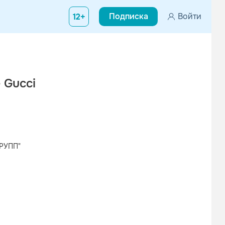
Подписка
Войти
12+
 Gucci
РУПП"
Вконтакте