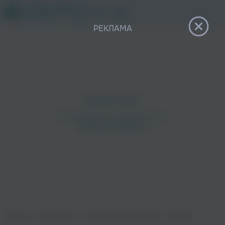
12+
РЕКЛАМА
Главная
›
Исполнители
›
SUPERIOR.CAT.PROTEUS
›
Суббота?