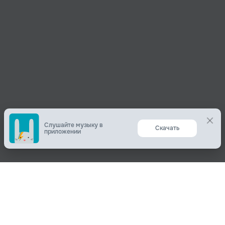
Yeah)
Суббота! (
Yeah)
Сегодня свободны (
Ye-eah)
Тусовка на споте (
Ye-eah)
Суббота! (
Yeah)
Слушайте музыку в
Скачать
приложении
Суббота! (
Yeah)
Суббота! (
Yeah)
Суббота! (
Yeah)
Забудь сегодня кто ты (
Поделиться
Ye-eah), завтра будет по-другому (