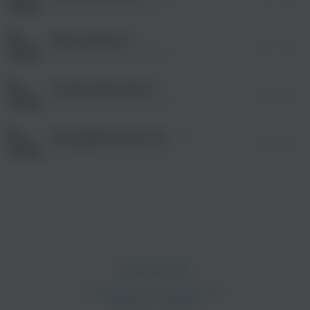
оформления подписки.
SUPERIOR.CAT.PROTEUS
Суббота! (
После просмотра Вы сможете скачать 3 файла
Yeah)
без дополнительной рекламы!
Кричи феникс
просмотра рекламы
03:34
оформления подписки.
Суббота! (
SUPERIOR.CAT.PROTEUS
Yeah)
После просмотра Вы сможете скачать 3 файла
без дополнительной рекламы!
Оставь меня здесь
Суббота! (
03:35
SUPERIOR.CAT.PROTEUS
Yeah)
Суббота! (
Загородный клуб Тучково
Yeah)
02:58
SUPERIOR.CAT.PROTEUS
Сегодня свободны (
Ye-eah)
Тусовка на споте (
Ye-eah)
Суббота! (
Yeah)
Суббота! (
Yeah)