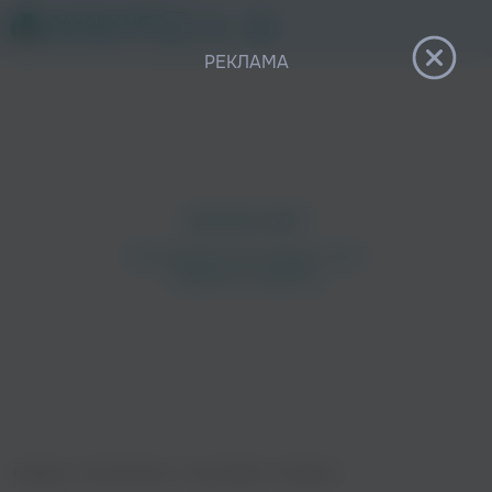
12+
РЕКЛАМА
Главная
›
Исполнители
›
Yung Sheikh
›
Kingston