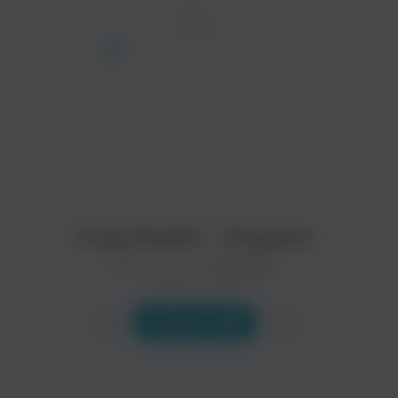
ТРЕК
просмотра рекламы
оформления подписки.
После просмотра Вы сможете скачать 3 файла
Yung Sheikh - Kingston
без дополнительной рекламы!
Исполнитель:
Yung Sheikh
Рейтинг:
18+
Слушать