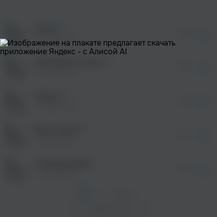
оформления подписки.
После просмотра Вы сможете скачать 3 файла
без дополнительной рекламы!
Dolly
просмотра рекламы
03:28
оформления подписки.
Yung Sheikh
После просмотра Вы сможете скачать 3 файла
без дополнительной рекламы!
Queimada Grande
просмотра рекламы
03:01
оформления подписки.
Yung Sheikh
После просмотра Вы сможете скачать 3 файла
без дополнительной рекламы!
Perigo
просмотра рекламы
02:44
оформления подписки.
Yung Sheikh
После просмотра Вы сможете скачать 3 файла
без дополнительной рекламы!
Black Heart
02:41
Yung Sheikh
Freestyle (Skit)
00:44
Yung Sheikh
1
2
След. >
Показать еще