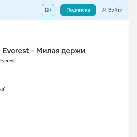
Подписка
Войти
12+
l Everest - Милая держи
Everest
нд"
Вконтакте