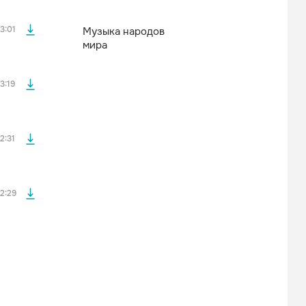
файла без
3:01
Музыка народов
мира
файла без
3:19
файла без
2:31
2:29