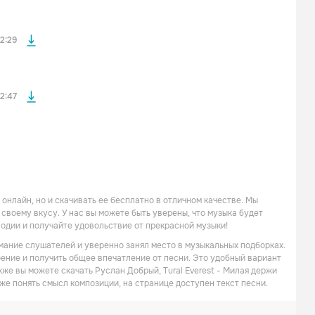
файла без
2:29
2:47
 онлайн, но и скачивать ее бесплатно в отличном качестве. Мы
своему вкусу. У нас вы можете быть уверены, что музыка будет
лодии и получайте удовольствие от прекрасной музыки!
имание слушателей и уверенно занял место в музыкальных подборках.
оение и получить общее впечатление от песни. Это удобный вариант
кже вы можете скачать Руслан Добрый, Tural Everest - Милая держи
же понять смысл композиции, на странице доступен текст песни.