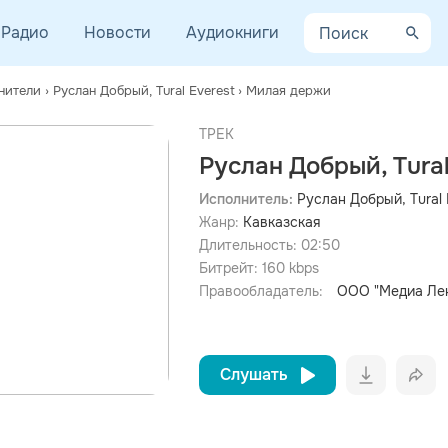
Радио
Новости
Аудиокниги
нители
›
Руслан Добрый, Tural Everest
›
Милая держи
ТРЕК
Руслан Добрый, Tura
Исполнитель:
Руслан Добрый, Tural 
Жанр:
Кавказская
просмотра рекламы
оформления подписки.
Длительность:
02:50
Битрейт:
160
kbps
После просмотра Вы сможете скачать 3 файла без
дополнительной рекламы!
Правообладатель:
ООО "Медиа Ле
Слушать