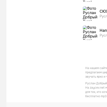
СЮ
Русл
Нап
Русл
На нашем сайте
предлагаем шир
звучать ярко и
Руслан Добрый,
На zaycev.net 
для тех, кто х
бесплатно mp3 