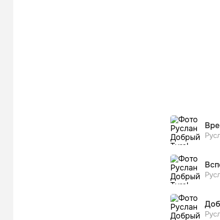
Вре
Русл
Всп
Русл
Доб
Русл