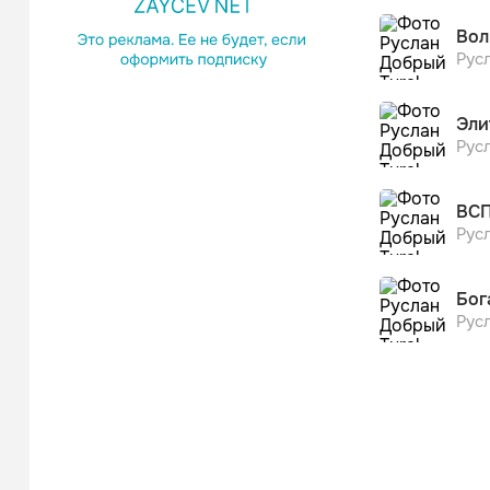
Вол
Русл
Эли
Русл
ВС
Русл
Бог
Русл