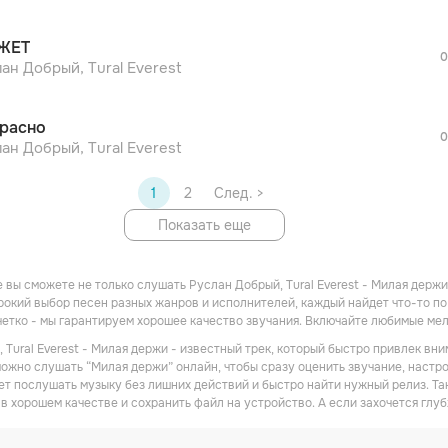
оформления подписки.
После просмотра Вы сможете скачать 3 
ЖЕТ
дополнительной рекламы!
0
ан Добрый, Tural Everest
расно
0
ан Добрый, Tural Everest
1
2
След. >
Показать еще
 вы сможете не только слушать Руслан Добрый, Tural Everest - Милая держи
окий выбор песен разных жанров и исполнителей, каждый найдет что-то по 
 четко - мы гарантируем хорошее качество звучания. Включайте любимые ме
 Tural Everest - Милая держи - известный трек, который быстро привлек вн
можно слушать “Милая держи” онлайн, чтобы сразу оценить звучание, настр
очет послушать музыку без лишних действий и быстро найти нужный релиз. Та
в хорошем качестве и сохранить файл на устройство. А если захочется глуб