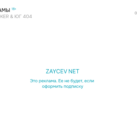
АМЫ
0
KER & ЮГ 404
просмотра рекламы
оформления подписки.
После просмотра Вы сможете скачать 3 
дополнительной рекламы!
просмотра рекламы
оформления подписки.
После просмотра Вы сможете скачать 3 