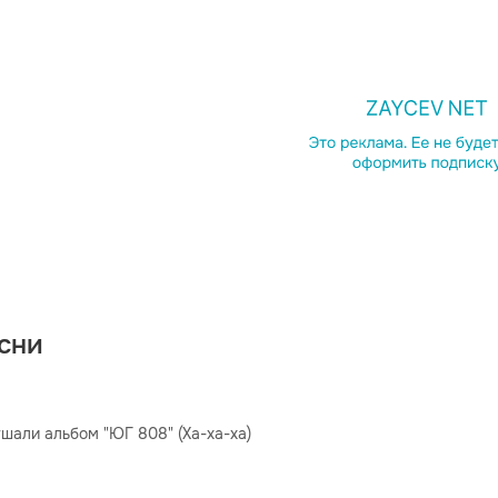
есни


шали альбом "ЮГ 808" (Ха-ха-ха)
