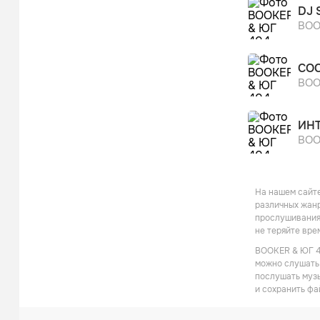
DJ 
BOO
СО
BOO
ИН
BOO
На нашем сайте
различных жанр
прослушивания 
не теряйте вре
BOOKER & ЮГ 40
можно слушать 
послушать музы
и сохранить фа