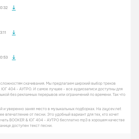
0:32
файла без
3:11
0:53
 сложностям скачивания. Мы предлагаем широкий выбор треков
 ЮГ 404 - АУТРО. И самое лучшее - все аудиозаписи доступны для
кой без рекламных перерывов или ограничений по времени. Так что
 и уверенно занял место в музыкальных подборках. На zaycev.net
е впечатление от песни. Это удобный вариант для тех, кто хочет
качать BOOKER & ЮГ 404 - АУТРО бесплатно mp3 в хорошем качестве
ранице доступен текст песни.