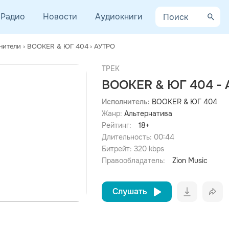
Радио
Новости
Аудиокниги
нители
›
BOOKER & ЮГ 404
›
АУТРО
ТРЕК
BOOKER & ЮГ 404 -
Исполнитель:
BOOKER & ЮГ 404
Жанр:
Альтернатива
просмотра рекламы
оформления подписки.
Рейтинг:
18+
Длительность:
00:44
После просмотра Вы сможете скачать 3 файла без
дополнительной рекламы!
Битрейт:
320
kbps
Правообладатель:
Zion Music
Слушать