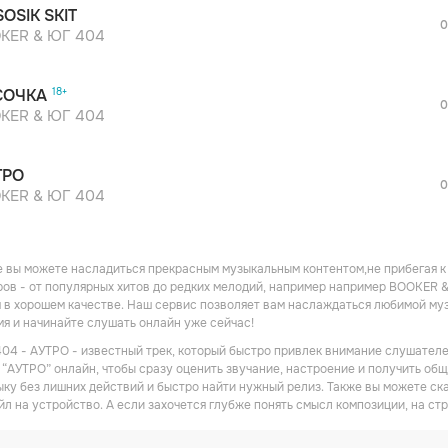
SOSIK SKIT
дополнительной рекламы!
0
просмотра рекламы
KER & ЮГ 404
оформления подписки.
После просмотра Вы сможете скачать 3 
СОЧКА
дополнительной рекламы!
0
KER & ЮГ 404
ТРО
0
KER & ЮГ 404
 вы можете насладиться прекрасным музыкальным контентом,не прибегая к
ов - от популярных хитов до редких мелодий, например например BOOKER &
в хорошем качестве. Наш сервис позволяет вам наслаждаться любимой музы
мя и начинайте слушать онлайн уже сейчас!
4 - АУТРО - известный трек, который быстро привлек внимание слушателей
“АУТРО” онлайн, чтобы сразу оценить звучание, настроение и получить обще
ку без лишних действий и быстро найти нужный релиз. Также вы можете с
йл на устройство. А если захочется глубже понять смысл композиции, на ст