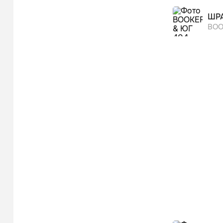
ШР
BOO