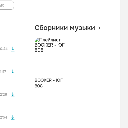
ью
файла без
Сборники музыки
файла без
0:44
файла без
1:57
BOOKER - ЮГ
808
файла без
2:26
файла без
2:54