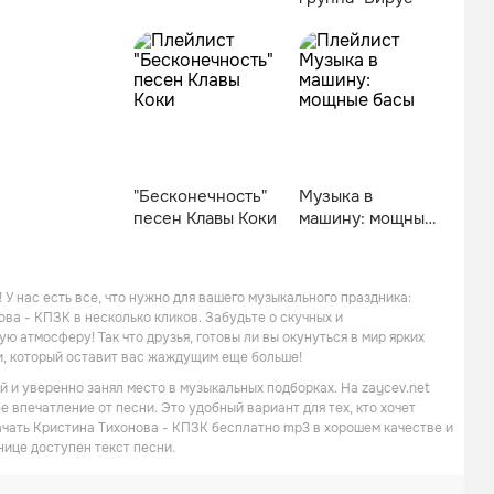
"Бесконечность"
Музыка в
песен Клавы Коки
машину: мощные
басы
У нас есть все, что нужно для вашего музыкального праздника:
а - КПЗК в несколько кликов. Забудьте о скучных и
ю атмосферу! Так что друзья, готовы ли вы окунуться в мир ярких
и, который оставит вас жаждущим еще больше!
 и уверенно занял место в музыкальных подборках. На zaycev.net
 впечатление от песни. Это удобный вариант для тех, кто хочет
ачать Кристина Тихонова - КПЗК бесплатно mp3 в хорошем качестве и
нице доступен текст песни.