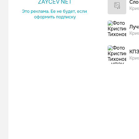
Сло
Кри
Луч
Кри
КПЗ
Кри