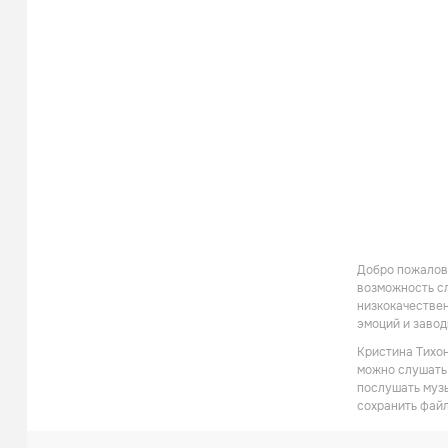
Добро пожалова
возможность сл
низкокачествен
эмоций и заво
Кристина Тихон
можно слушать 
послушать музы
сохранить файл