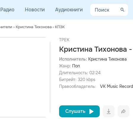
Радио
Новости
Аудиокниги
нители
›
Кристина Тихонова
›
КПЗК
ТРЕК
Кристина Тихонова 
Исполнитель:
Кристина Тихонова
Жанр:
Поп
просмотра рекламы
оформления подписки.
Длительность:
02:24
Битрейт:
320
kbps
После просмотра Вы сможете скачать 3 файла без
дополнительной рекламы!
Правообладатель:
VK Music Record
Слушать