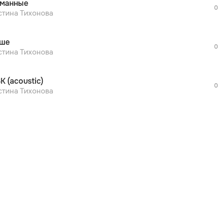
манные
дополнительной рекламы!
0
просмотра рекламы
стина Тихонова
оформления подписки.
После просмотра Вы сможете скачать 3 
ше
дополнительной рекламы!
0
стина Тихонова
К (acoustic)
0
стина Тихонова