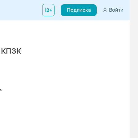
Подписка
Войти
12+
- КПЗК
s
Вконтакте