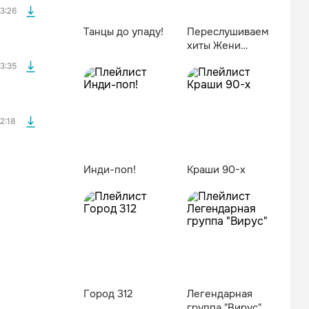
3:26
Танцы до упаду!
Переслушиваем
хиты Жени
файла без
Белоусова
3:35
2:18
Инди-поп!
Краши 90-х
Город 312
Легендарная
группа "Вирус"