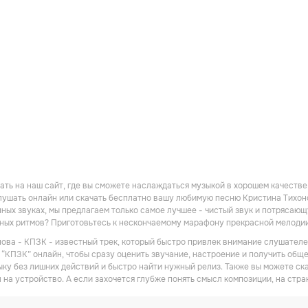
ть на наш сайт, где вы сможете наслаждаться музыкой в хорошем качестве! 
ушать онлайн или скачать бесплатно вашу любимую песню Кристина Тихонов
ных звуках, мы предлагаем только самое лучшее - чистый звук и потрясающу
дных ритмов? Приготовьтесь к нескончаемому марафону прекрасной мелоди
ова - КПЗК - известный трек, который быстро привлек внимание слушателей
“КПЗК” онлайн, чтобы сразу оценить звучание, настроение и получить общее
ку без лишних действий и быстро найти нужный релиз. Также вы можете ск
 на устройство. А если захочется глубже понять смысл композиции, на стра