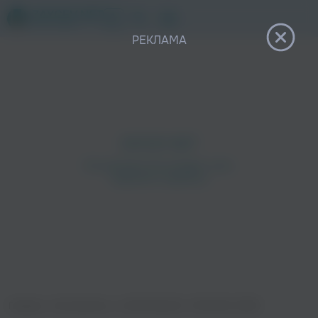
12+
РЕКЛАМА
Главная
›
Исполнители
›
LOVELYDILLER
›
ПОСЛАТЬ ТЕБЯ