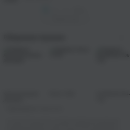
1
2
3
След. >
Показать еще
Сборники музыки
Хорошая музыка
Rock-n-Roll
Семейный Нов
для души
Год
Правообладатель:
Rhymes Music
На нашем сайте вы можете насладиться прекрасным музыкальным
контентом,не прибегая к сложностям скачивания. Мы предлагаем