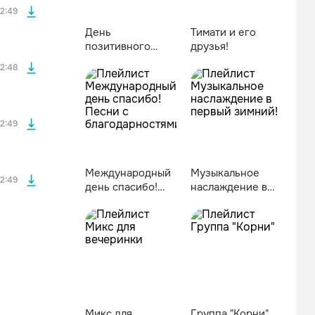
2:49
День
Тимати и его
позитивного
друзья!
файла без
мышления!
2:48
файла без
2:49
Международный
Музыкальное
2:49
день спасибо!
наслаждение в
Песни с
первый зимний!
благодарностями!
Микс для
Группа "Корни"