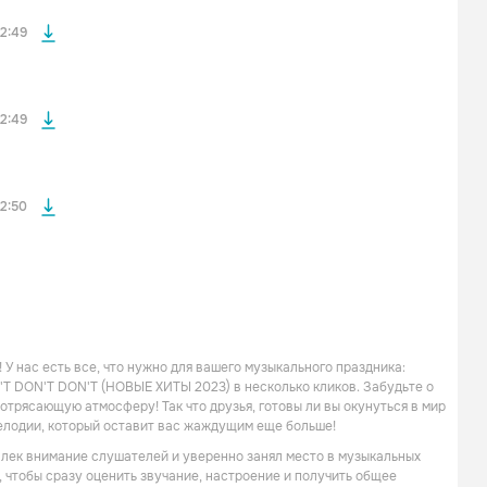
файла без
2:49
файла без
2:49
2:50
У нас есть все, что нужно для вашего музыкального праздника:
T DON'T DON'T (НОВЫЕ ХИТЫ 2023) в несколько кликов. Забудьте о
потрясающую атмосферу! Так что друзья, готовы ли вы окунуться в мир
елодии, который оставит вас жаждущим еще больше!
лек внимание слушателей и уверенно занял место в музыкальных
 чтобы сразу оценить звучание, настроение и получить общее