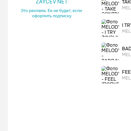
TAK
MEL
I T
MEL
BAD
MEL
FEE
MEL