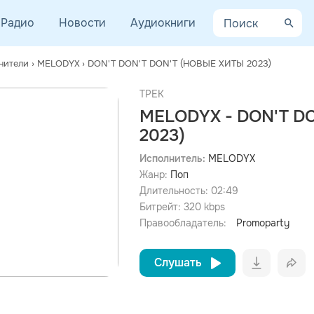
Радио
Новости
Аудиокниги
нители
›
MELODYX
›
DON'T DON'T DON'T (НОВЫЕ ХИТЫ 2023)
ТРЕК
MELODYX - DON'T D
2023)
просмотра рекламы
Исполнитель:
MELODYX
оформления подписки.
Жанр:
Поп
После просмотра Вы сможете скачать 3 файла без
Длительность:
02:49
дополнительной рекламы!
Битрейт:
320
kbps
Правообладатель:
Promoparty
Слушать