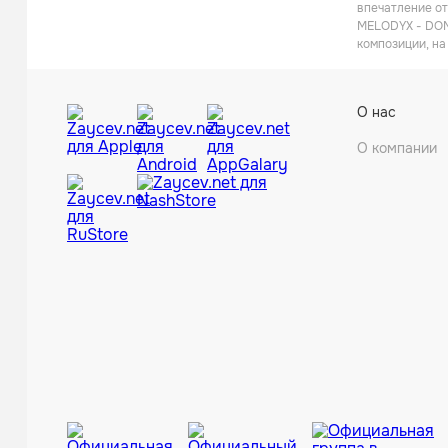
впечатление от
MELODYX - DON'
композиции, на
О нас
О компании