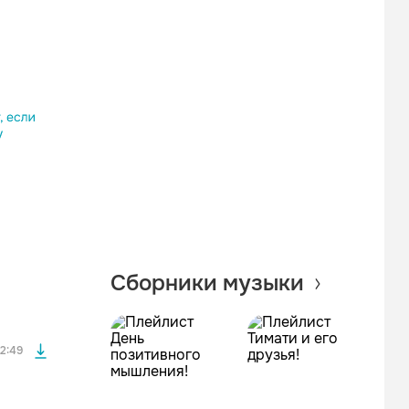
Одноклассники
Telegram
Копировать ссылку
файла без
Сборники музыки
файла без
2:49
файла без