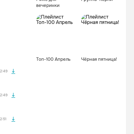
вечеринки
файла без
Топ-100 Апрель
Чёрная пятница!
файла без
2:49
файла без
2:49
файла без
2:51