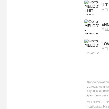
HIT
MEL
ENO
MEL
LOV
MEL
Добро пожалова
возможность с
скучных и низк
ярких эмоций и
MELODYX - DON'
подборках. На 