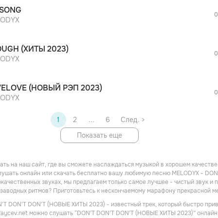
После просмотра Вы сможете скачать 3 
 SONG
дополнительной рекламы!
0
просмотра рекламы
ODYX
оформления подписки.
После просмотра Вы сможете скачать 3 
UGH (ХИТЫ 2023)
дополнительной рекламы!
0
ODYX
ELOVE (НОВЫЙ РЭП 2023)
0
ODYX
1
2
...
6
След. >
Показать еще
ть на наш сайт, где вы сможете наслаждаться музыкой в хорошем качестве! 
лушать онлайн или скачать бесплатно вашу любимую песню MELODYX - DON'
окачественных звуках, мы предлагаем только самое лучшее - чистый звук и 
 заводных ритмов? Приготовьтесь к нескончаемому марафону прекрасной м
T DON'T DON'T (НОВЫЕ ХИТЫ 2023) - известный трек, который быстро прив
zaycev.net можно слушать “DON'T DON'T DON'T (НОВЫЕ ХИТЫ 2023)” онлайн,