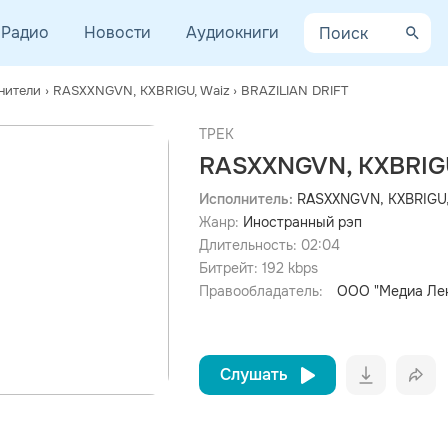
Радио
Новости
Аудиокниги
нители
›
RASXXNGVN, KXBRIGU, Waiz
›
BRAZILIAN DRIFT
ТРЕК
RASXXNGVN, KXBRIGU
Исполнитель:
RASXXNGVN, KXBRIGU,
Жанр:
Иностранный рэп
просмотра рекламы
оформления подписки.
Длительность:
02:04
Битрейт:
192
kbps
После просмотра Вы сможете скачать 3 файла без
дополнительной рекламы!
Правообладатель:
ООО "Медиа Ле
Слушать