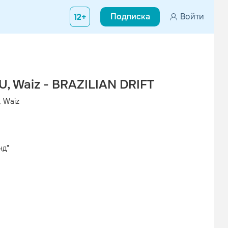
Подписка
Войти
12+
, Waiz - BRAZILIAN DRIFT
 Waiz
нд"
Вконтакте