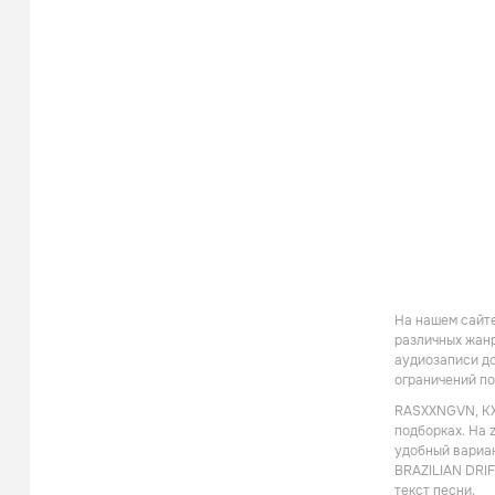
На нашем сайте
различных жанр
аудиозаписи до
ограничений по
RASXXNGVN, KXB
подборках. На 
удобный вариан
BRAZILIAN DRIF
текст песни.