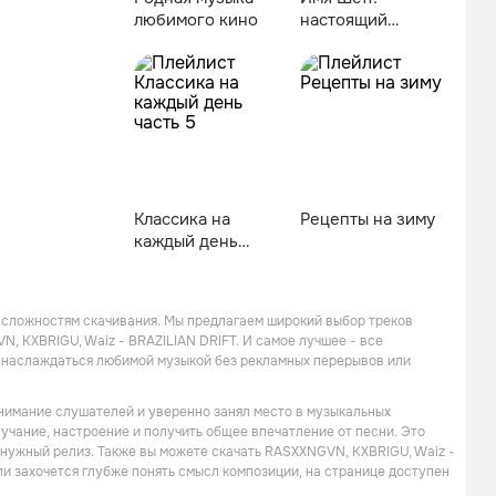
любимого кино
настоящий
русский рэп
Классика на
Рецепты на зиму
каждый день
часть 5
 сложностям скачивания. Мы предлагаем широкий выбор треков
, KXBRIGU, Waiz - BRAZILIAN DRIFT. И самое лучшее - все
м наслаждаться любимой музыкой без рекламных перерывов или
внимание слушателей и уверенно занял место в музыкальных
вучание, настроение и получить общее впечатление от песни. Это
и нужный релиз. Также вы можете скачать RASXXNGVN, KXBRIGU, Waiz -
ли захочется глубже понять смысл композиции, на странице доступен