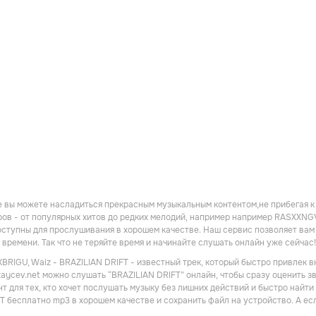
 вы можете насладиться прекрасным музыкальным контентом,не прибегая к
ов - от популярных хитов до редких мелодий, например например RASXXNGVN
ступны для прослушивания в хорошем качестве. Наш сервис позволяет ва
 времени. Так что не теряйте время и начинайте слушать онлайн уже сейчас!
RIGU, Waiz - BRAZILIAN DRIFT - известный трек, который быстро привлек 
zaycev.net можно слушать “BRAZILIAN DRIFT” онлайн, чтобы сразу оценить з
т для тех, кто хочет послушать музыку без лишних действий и быстро найт
T бесплатно mp3 в хорошем качестве и сохранить файл на устройство. А ес