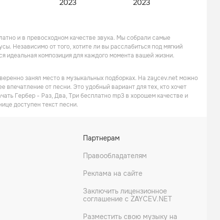
2023
2023
латно и в превосходном качестве звука. Мы собрали самые
ы. Независимо от того, хотите ли вы расслабиться под мягкий
ся идеальная композиция для каждого момента вашей жизни.
уверенно занял место в музыкальных подборках. На zaycev.net можно
ее впечатление от песни. Это удобный вариант для тех, кто хочет
чать Гербер - Раз, Два, Три бесплатно mp3 в хорошем качестве и
нице доступен текст песни.
Партнерам
Правообладателям
Реклама на сайте
Заключить лицензионное
соглашение с ZAYCEV.NET
Разместить свою музыку на