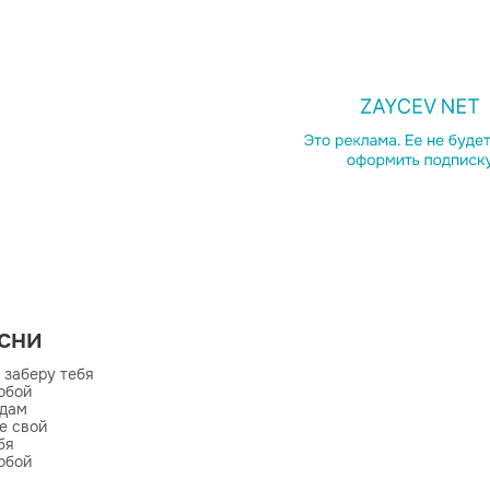
есни
 заберу тебя

обой

дам

е свой

я

обой

дам
