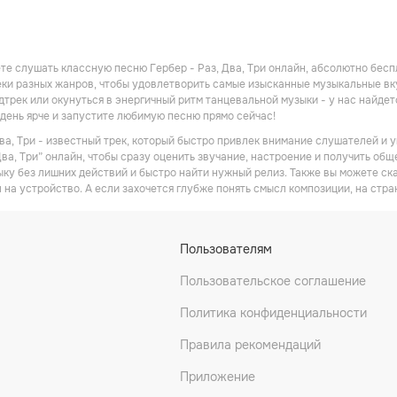
те слушать классную песню Гербер - Раз, Два, Три онлайн, абсолютно бесп
ки разных жанров, чтобы удовлетворить самые изысканные музыкальные вкус
трек или окунуться в энергичный ритм танцевальной музыки - у нас найдет
день ярче и запустите любимую песню прямо сейчас!
Два, Три - известный трек, который быстро привлек внимание слушателей и 
Два, Три” онлайн, чтобы сразу оценить звучание, настроение и получить общ
ку без лишних действий и быстро найти нужный релиз. Также вы можете ска
 на устройство. А если захочется глубже понять смысл композиции, на стра
Пользователям
Пользовательское соглашение
Политика конфиденциальности
Правила рекомендаций
Приложение