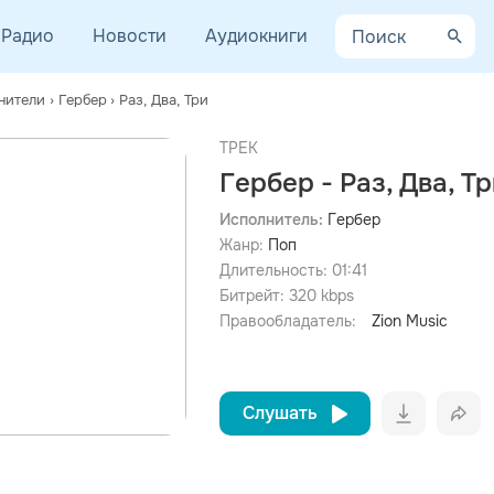
Радио
Новости
Аудиокниги
нители
›
Гербер
›
Раз, Два, Три
ТРЕК
Гербер - Раз, Два, Т
Исполнитель:
Гербер
Жанр:
Поп
просмотра рекламы
оформления подписки.
Длительность:
01:41
Битрейт:
320
kbps
После просмотра Вы сможете скачать 3 файла без
дополнительной рекламы!
Правообладатель:
Zion Music
Слушать