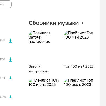
ью
файла без
Сборники музыки
файла без
1:41
файла без
1:58
Заточи
Топ 100 май 2023
настроение
файла без
2:51
2:05