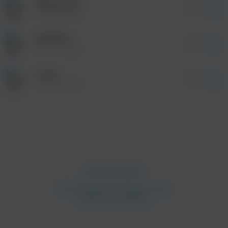
Иду домой
просмотра рекламы
Пусть будет так
04:47
оформления подписки.
The Sundial
Как ведёт судьба
После просмотра Вы сможете скачать 3 файла
Пусть она права
без дополнительной рекламы!
Be Blind
Пусть
04:21
The Sundial
Почему ты сегодня прав
Не веришь сам
Loop
04:48
The Sundial
Своим собственным глазам
И пусть
Не верен путь
Зато он твой пусть
УУ Не верен путь
Пусть
Быть свободным не так легко
Ходить вокруг дорог
Ооооо свободным быть
Пролог
Быть свободным
Быть свободным
просмотра рекламы
Много лишнего вокруг
оформления подписки.