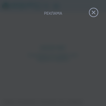
12+
РЕКЛАМА
Главная
›
Исполнители
›
The Sundial
›
Быть свободным