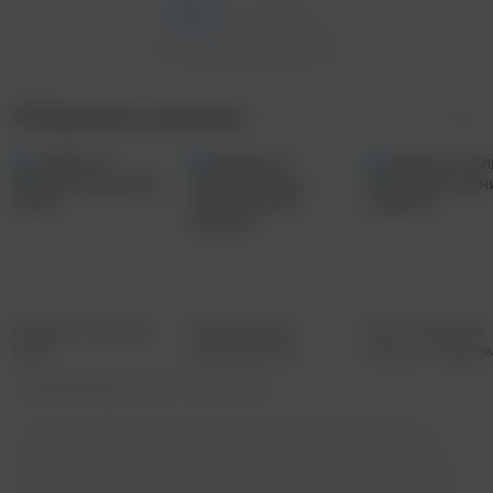
1
2
След. >
Показать еще
Сборники музыки
Музыка в машину
Лаборатория
Ёлка: любимые
2025
электронной
песни о главно
музыки
Правообладатель:
ООО "Медиа Ленд"
У нас есть огромная коллекция песен в хорошем качестве, и вы
можете слушать их онлайн или скачивать бесплатно. Выбирайте
свой любимые трек The Sundial - Быть свободным и отдыхайте под
звуки отличной музыки и не забывайте делиться этим с друзьями!