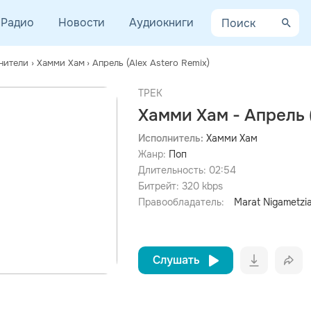
Радио
Новости
Аудиокниги
нители
›
Хамми Хам
›
Апрель (Alex Astero Remix)
ТРЕК
Хамми Хам - Апрель (
Исполнитель:
Хамми Хам
Жанр:
Поп
просмотра рекламы
оформления подписки.
Длительность:
02:54
Битрейт:
320
kbps
После просмотра Вы сможете скачать 3 файла без
дополнительной рекламы!
Правообладатель:
Marat Nigametzi
Слушать