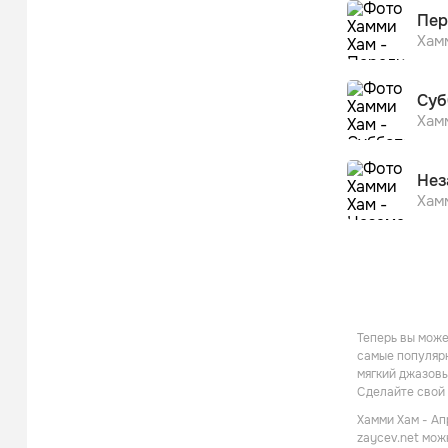
Пер
Хам
Суб
Хам
Нез
Хам
Теперь вы може
самые популярн
мягкий джазовы
Сделайте свой 
Хамми Хам - Ап
zaycev.net мож