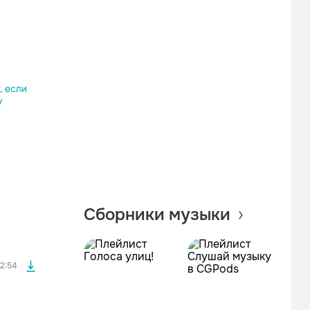
Одноклассники
Telegram
Копировать ссылку
файла без
Сборники музыки
файла без
2:54
файла без