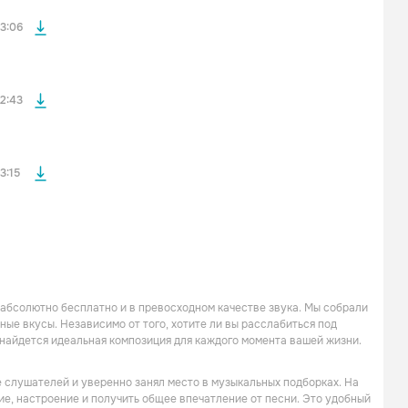
файла без
3:06
файла без
2:43
3:15
, абсолютно бесплатно и в превосходном качестве звука. Мы собрали
ые вкусы. Независимо от того, хотите ли вы расслабиться под
 найдется идеальная композиция для каждого момента вашей жизни.
ие слушателей и уверенно занял место в музыкальных подборках. На
ние, настроение и получить общее впечатление от песни. Это удобный