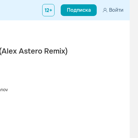
Подписка
Войти
12+
Alex Astero Remix)
anov
Вконтакте