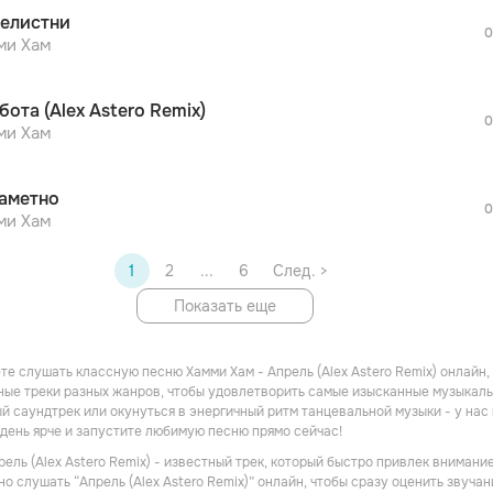
После просмотра Вы сможете скачать 3 
елистни
дополнительной рекламы!
0
просмотра рекламы
ми Хам
оформления подписки.
После просмотра Вы сможете скачать 3 
бота (Alex Astero Remix)
дополнительной рекламы!
0
ми Хам
аметно
0
ми Хам
1
2
...
6
След. >
Показать еще
те слушать классную песню Хамми Хам - Апрель (Alex Astero Remix) онлайн
ые треки разных жанров, чтобы удовлетворить самые изысканные музыкальн
й саундтрек или окунуться в энергичный ритм танцевальной музыки - у нас
день ярче и запустите любимую песню прямо сейчас!
рель (Alex Astero Remix) - известный трек, который быстро привлек вниман
но слушать “Апрель (Alex Astero Remix)” онлайн, чтобы сразу оценить звуча