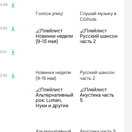
4:06
Голоса улиц!
Слушай музыку в
CGPods
файла без
3:35
файла без
2:01
Новинки недели
Русский шансон
2:42
(9-15 мая)
часть 2
Альтернативный
Акустика часть 5