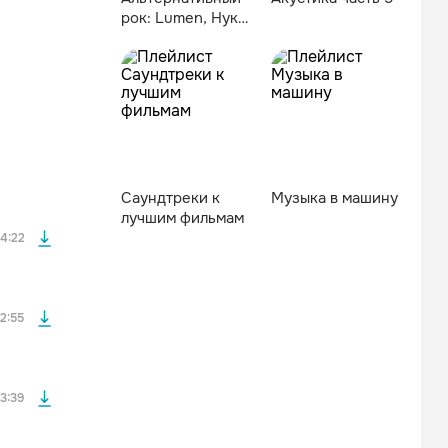
рок: Lumen, Нуки
и другие
файла без
Саундтреки к
Музыка в машину
файла без
лучшим фильмам
4:22
файла без
2:55
файла без
3:39