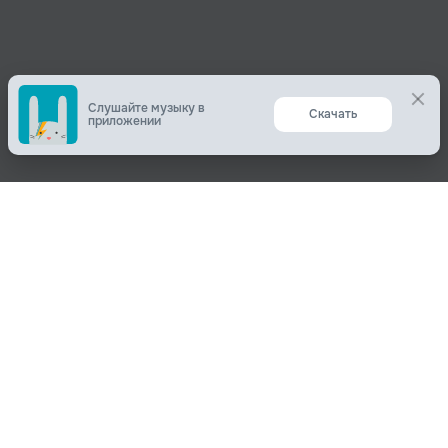
Слушайте музыку в
Скачать
приложении
Поделиться
О нас
Вконтакте
О компании
Одноклассники
Пользователям