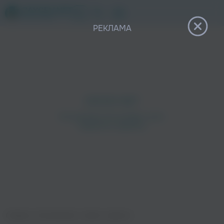
12+
РЕКЛАМА
Главная
›
Исполнители
›
Хамло
›
Дорога