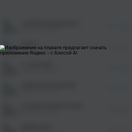
просмотра рекламы
оформления подписки.
После просмотра Вы сможете скачать 3 файла
без дополнительной рекламы!
-ПАМЯТИ МИХАИЛА КРУГА МИНУС + БЭКИ
просмотра рекламы
04:13
оформления подписки.
ВИКТОР НОЧНОЙ
После просмотра Вы сможете скачать 3 файла
без дополнительной рекламы!
АНГЕЛ
просмотра рекламы
03:48
оформления подписки.
ВИКТОР НОЧНОЙ
После просмотра Вы сможете скачать 3 файла
без дополнительной рекламы!
Я - РУССКИЙ!
просмотра рекламы
02:56
оформления подписки.
ВИКТОР НОЧНОЙ
После просмотра Вы сможете скачать 3 файла
без дополнительной рекламы!
ПАМЯТИ ВИКТОРА ЦОЯ
просмотра рекламы
04:04
оформления подписки.
ВИКТОР НОЧНОЙ
После просмотра Вы сможете скачать 3 файла
без дополнительной рекламы!
01.ПАМЯТИ ВИКТОРА ЦОЯ
04:08
ВИКТОР НОЧНОЙ
БЕЛАЯ НОЧЬ
03:50