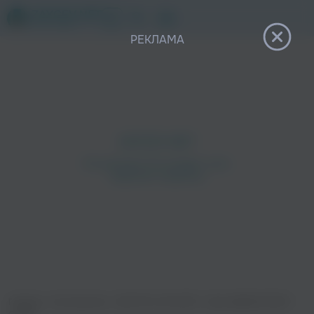
12+
РЕКЛАМА
Главная
›
Исполнители
›
ВИКТОР НОЧНОЙ
›
11.ДА ЗДРАВСТВУЕТ