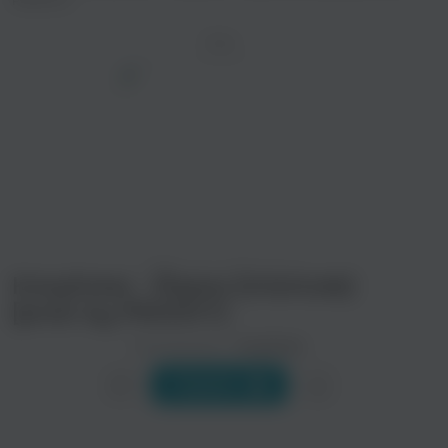
PROOVY]
ТРЕК
просмотра рекламы
оформления подписки.
После просмотра Вы сможете скачать 3 файла
КлоуКома - Йорки (Interlude)
без дополнительной рекламы!
[prod. by PROOVY]
Исполнитель:
КлоуКома
Слушать