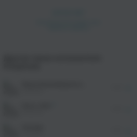
просмотра рекламы
оформления подписки.
После просмотра Вы сможете скачать 3 файла
Другие треки исполнителя
без дополнительной рекламы!
просмотра рекламы
КлоуКома
оформления подписки.
После просмотра Вы сможете скачать 3 файла
без дополнительной рекламы!
Йорки (Interlude) [prod. by PROOVY]
просмотра рекламы
01:06
оформления подписки.
КлоуКома
После просмотра Вы сможете скачать 3 файла
без дополнительной рекламы!
Rock-n-Roll
просмотра рекламы
03:04
оформления подписки.
КлоуКома
После просмотра Вы сможете скачать 3 файла
без дополнительной рекламы!
Натощак
просмотра рекламы
01:49
оформления подписки.
КлоуКома