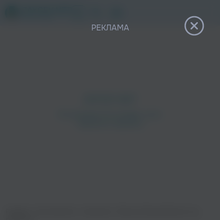
12+
РЕКЛАМА
Главная
›
Исполнители
›
КлоуКома
›
Йорки (Interlude) [prod. by