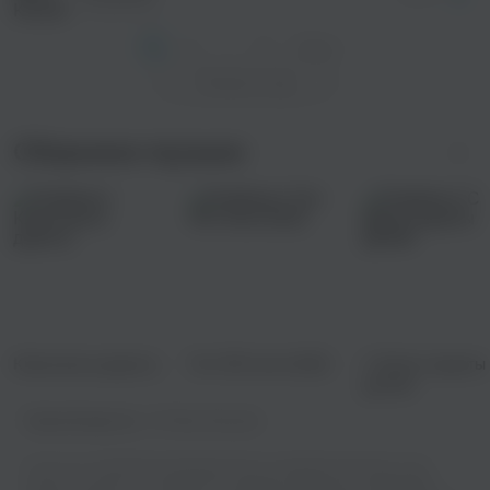
КлоуКома
1
2
...
6
След. >
Показать еще
Сборники музыки
Классика в дорогу
Топ 100 лета 2022
С Днем защиты
детей!
Правообладатель:
VK Music Records
У нас есть огромная коллекция песен в хорошем качестве, и вы
можете слушать их онлайн или скачивать бесплатно. Выбирайте