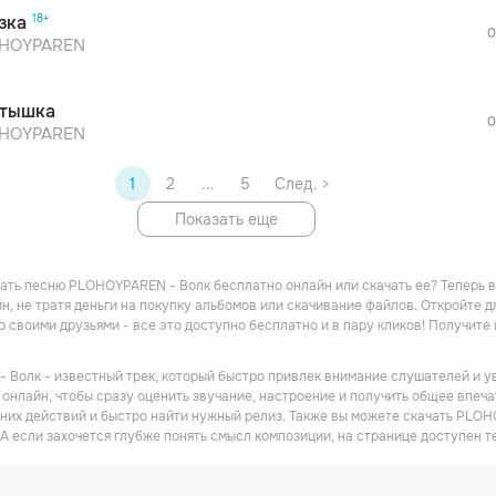
После просмотра Вы сможете скачать 3 
зка
дополнительной рекламы!
0
HOYPAREN
тышка
0
HOYPAREN
1
2
...
5
След. >
Показать еще
ать песню PLOHOYPAREN - Волк бесплатно онлайн или скачать ее? Теперь в
н, не тратя деньги на покупку альбомов или скачивание файлов. Откройте 
о своими друзьями - все это доступно бесплатно и в пару кликов! Получит
Волк - известный трек, который быстро привлек внимание слушателей и ув
 онлайн, чтобы сразу оценить звучание, настроение и получить общее впеча
них действий и быстро найти нужный релиз. Также вы можете скачать PLOH
 А если захочется глубже понять смысл композиции, на странице доступен т