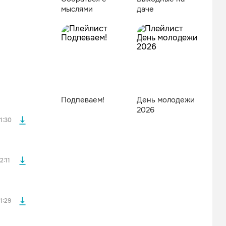
мыслями
даче
файла без
Подпеваем!
День молодежи
файла без
2026
1:30
файла без
2:11
файла без
1:29