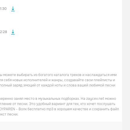
файла без
1:30
2:28
ы можете выбирать из богатого каталога треков и наслаждаться ими
для себя новых исполнителей и жанры, создавайте свои плейлисты и
е полный заряд эмоций от каждой ноты и слова вашей любимой песни
еренно занял место в музыкальных подборках. На zaycev.net можно
тление от песни. Это удобный вариант для тех, кто хочет послушать
OYPAREN - Волк бесплатно mp3 в хорошем качестве и сохранить файл
екст песни.