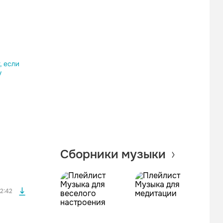
Одноклассники
Telegram
Копировать ссылку
файла без
Сборники музыки
файла без
2:42
файла без