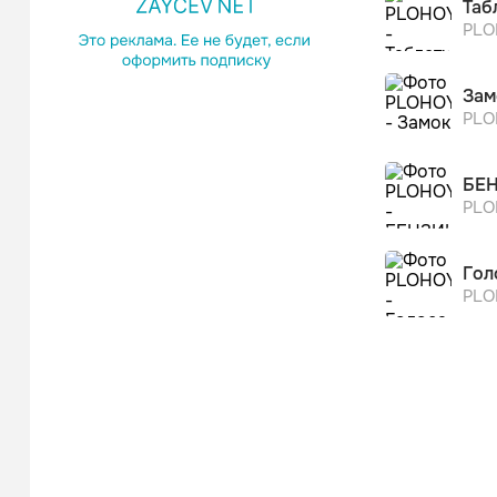
Таб
PLO
Зам
PLO
БЕ
PLO
Гол
PLO