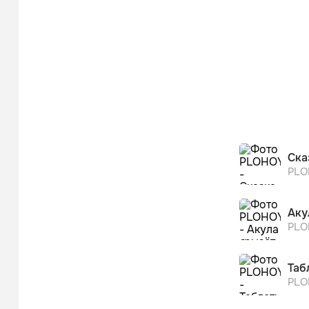
Ска
PLO
Аку
PLO
Таб
PLO