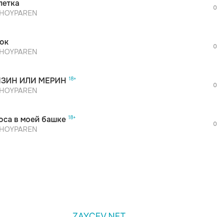
летка
дополнительной рекламы!
0
HOYPAREN
ок
0
просмотра рекламы
HOYPAREN
оформления подписки.
После просмотра Вы сможете скачать 3 
НЗИН ИЛИ МЕРИН
дополнительной рекламы!
0
HOYPAREN
оса в моей башке
0
HOYPAREN