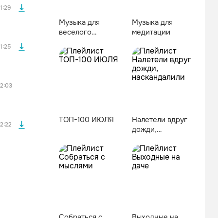
1:29
Музыка для
Музыка для
веселого
медитации
настроения
1:25
файла без
2:03
ТОП-100 ИЮЛЯ
Налетели вдруг
2:22
дожди,
наскандалили
Собраться с
Выходные на