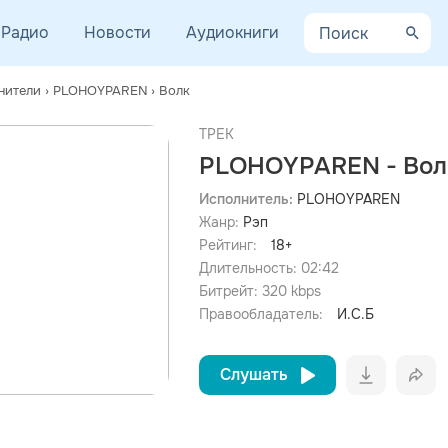
Радио
Новости
Аудиокниги
нители
›
PLOHOYPAREN
›
Волк
ТРЕК
PLOHOYPAREN - Вол
Исполнитель:
PLOHOYPAREN
Жанр:
Рэп
просмотра рекламы
оформления подписки.
Рейтинг:
18+
Длительность:
02:42
После просмотра Вы сможете скачать 3 файла без
дополнительной рекламы!
Битрейт:
320
kbps
Правообладатель:
И.С.Б
Слушать