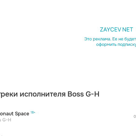
просмотра рекламы
оформления подписки.
После просмотра Вы сможете скачать 3 
дополнительной рекламы!
треки исполнителя Boss G-H
просмотра рекламы
оформления подписки.
После просмотра Вы сможете скачать 3 
ronaut Space
дополнительной рекламы!
0
просмотра рекламы
s G-H
оформления подписки.
После просмотра Вы сможете скачать 3 