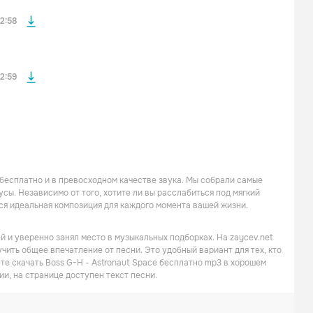
файла без
2:58
2:59
 бесплатно и в превосходном качестве звука. Мы собрали самые
ы. Независимо от того, хотите ли вы расслабиться под мягкий
ся идеальная композиция для каждого момента вашей жизни.
й и уверенно занял место в музыкальных подборках. На zaycev.net
учить общее впечатление от песни. Это удобный вариант для тех, кто
те скачать Boss G-H - Astronaut Space бесплатно mp3 в хорошем
ии, на странице доступен текст песни.