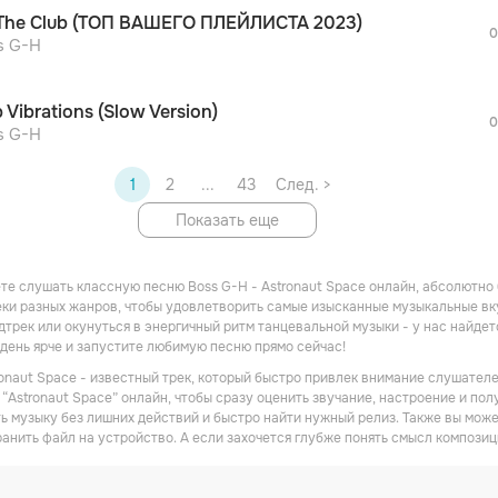
После просмотра Вы сможете скачать 3 
The Club (ТОП ВАШЕГО ПЛЕЙЛИСТА 2023)
дополнительной рекламы!
0
s G-H
 Vibrations (Slow Version)
0
s G-H
1
2
...
43
След. >
Показать еще
те слушать классную песню Boss G-H - Astronaut Space онлайн, абсолютно
ки разных жанров, чтобы удовлетворить самые изысканные музыкальные вкус
трек или окунуться в энергичный ритм танцевальной музыки - у нас найдет
день ярче и запустите любимую песню прямо сейчас!
ronaut Space - известный трек, который быстро привлек внимание слушателе
“Astronaut Space” онлайн, чтобы сразу оценить звучание, настроение и пол
ь музыку без лишних действий и быстро найти нужный релиз. Также вы може
ранить файл на устройство. А если захочется глубже понять смысл композиц