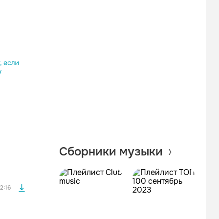
Одноклассники
Telegram
Копировать ссылку
файла без
Сборники музыки
файла без
2:16
файла без