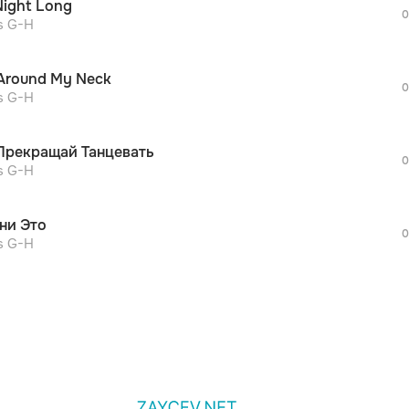
 Night Long
дополнительной рекламы!
0
просмотра рекламы
s G-H
оформления подписки.
После просмотра Вы сможете скачать 3 
 Around My Neck
дополнительной рекламы!
0
просмотра рекламы
s G-H
оформления подписки.
После просмотра Вы сможете скачать 3 
Прекращай Танцевать
дополнительной рекламы!
0
s G-H
ни Это
0
s G-H