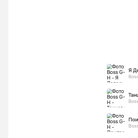
Я Д
Bos
Тан
Bos
Пои
Bos