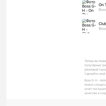
On 
Bos
Club
Bos
Теперь вы може
популярные тре
джазовый саунд
Сделайте свой 
Boss G-H - Ast
можно слушать 
хочет послушат
качестве и сох