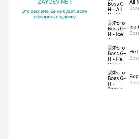
All
Bos
Ice
Bos
Не 
Bos
Вер
Bos