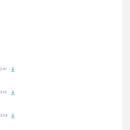
файла без
файла без
2:41
файла без
3:10
файла без
3:04