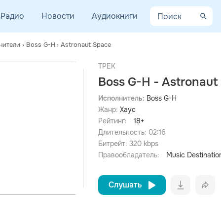
Радио
Новости
Аудиокниги
нители
›
Boss G-H
›
Astronaut Space
ТРЕК
Boss G-H - Astronaut
Исполнитель:
Boss G-H
Жанр:
Хаус
просмотра рекламы
оформления подписки.
Рейтинг:
18+
Длительность:
02:16
После просмотра Вы сможете скачать 3 файла без
дополнительной рекламы!
Битрейт:
320
kbps
Правообладатель:
Music Destinatio
Слушать