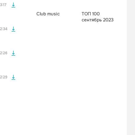
3:17
Club music
ТОП 100
сентябрь 2023
файла без
2:34
файла без
2:26
2:29