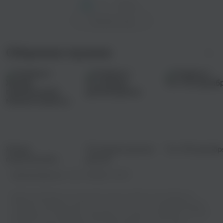
1
2
След. >
Показать еще
Сборники музыки
Жажда
Последние дачные
Топ-100 декабр
приключений:
деньки
музыка в дорогу
Правообладатель:
ООО "КЛЕВЕР ГРУПП"
Добро пожаловать на наш сайт, где вы сможете наслаждаться
музыкой в хорошем качестве! У нас есть все, что нужно для вашего
музыкального праздника: возможность слушать онлайн или скачать
бесплатно вашу любимую песню Митя Фомин - На все 100! в