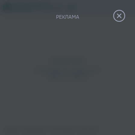
12+
РЕКЛАМА
Главная
›
Исполнители
›
Митя Фомин
›
На все 100!