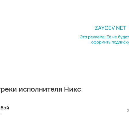
просмотра рекламы
оформления подписки.
После просмотра Вы сможете скачать 3 
дополнительной рекламы!
треки исполнителя Никс
просмотра рекламы
оформления подписки.
После просмотра Вы сможете скачать 3 
обой
дополнительной рекламы!
0
просмотра рекламы
с
оформления подписки.
После просмотра Вы сможете скачать 3 