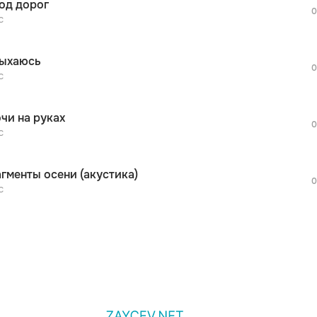
од дорог
дополнительной рекламы!
0
просмотра рекламы
с
оформления подписки.
После просмотра Вы сможете скачать 3 
ыхаюсь
дополнительной рекламы!
0
просмотра рекламы
с
оформления подписки.
После просмотра Вы сможете скачать 3 
очи на руках
дополнительной рекламы!
0
с
гменты осени (акустика)
0
с