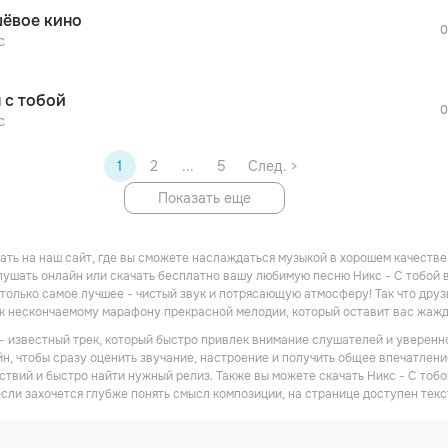
После просмотра Вы сможете скачать 3 
ёвое кино
дополнительной рекламы!
0
с
 с тобой
0
с
1
2
...
5
След. >
Показать еще
ть на наш сайт, где вы сможете наслаждаться музыкой в хорошем качестве! 
ушать онлайн или скачать бесплатно вашу любимую песню Никс - С тобой в 
только самое лучшее - чистый звук и потрясающую атмосферу! Так что друзь
 к нескончаемому марафону прекрасной мелодии, который оставит вас жаж
 - известный трек, который быстро привлек внимание слушателей и уверенн
йн, чтобы сразу оценить звучание, настроение и получить общее впечатление
ствий и быстро найти нужный релиз. Также вы можете скачать Никс - С тоб
если захочется глубже понять смысл композиции, на странице доступен текс