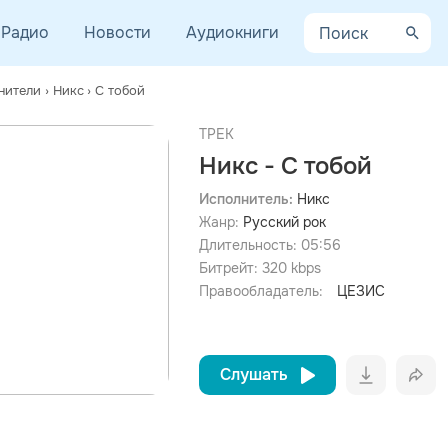
Радио
Новости
Аудиокниги
нители
›
Никс
›
С тобой
ТРЕК
Никс - С тобой
Исполнитель:
Никс
Жанр:
Русский рок
просмотра рекламы
оформления подписки.
Длительность:
05:56
Битрейт:
320
kbps
После просмотра Вы сможете скачать 3 файла без
дополнительной рекламы!
Правообладатель:
ЦЕЗИС
Слушать