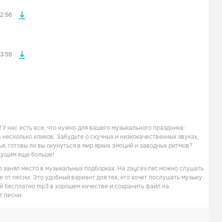
файла без
2:56
3:59
У нас есть все, что нужно для вашего музыкального праздника:
несколько кликов. Забудьте о скучных и низкокачественных звуках,
я, готовы ли вы окунуться в мир ярких эмоций и заводных ритмов?
дущим еще больше!
о занял место в музыкальных подборках. На zaycev.net можно слушать
 от песни. Это удобный вариант для тех, кто хочет послушать музыку
ой бесплатно mp3 в хорошем качестве и сохранить файл на
т песни.