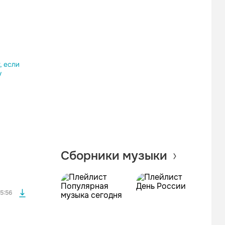
Одноклассники
Telegram
Копировать ссылку
файла без
Сборники музыки
файла без
5:56
файла без