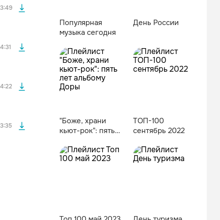
3:49
Популярная
День России
музыка сегодня
файла без
4:31
файла без
4:22
"Боже, храни
ТОП-100
3:35
кьют-рок": пять
сентябрь 2022
лет альбому
Доры
Топ 100 май 2023
День туризма