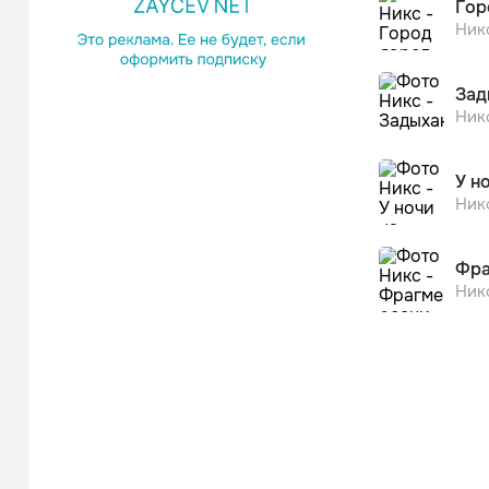
Гор
Ник
Зад
Ник
У н
Ник
Фра
Ник