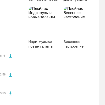
файла без
Инди-музыка:
Весеннее
новые таланты
настроение
файла без
6:16
файла без
2:58
файла без
3:59