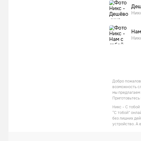
Деш
Ник
Нам
Ник
Добро пожалова
возможность сл
мы предлагаем 
Приготовьтесь
Никс - С тобой
“С тобой” онла
без лишних дей
устройство. А 