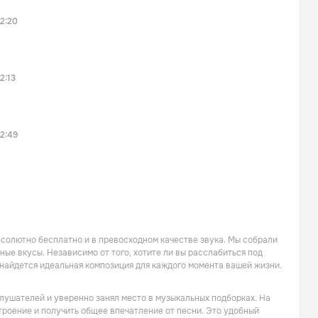
2:20
2:13
2:49
солютно бесплатно и в превосходном качестве звука. Мы собрали
ые вкусы. Независимо от того, хотите ли вы расслабиться под
 найдется идеальная композиция для каждого момента вашей жизни.
лушателей и уверенно занял место в музыкальных подборках. На
строение и получить общее впечатление от песни. Это удобный