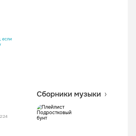
лассники
am
овать ссылку
Сборники музыки
2:24