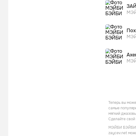
ЗА
МЭЙ
Пох
МЭЙ
Ахе
МЭЙ
Теперь вы мож
самые популярн
мягкий джазовы
Сделайте свой 
МЭЙБИ БЭЙБИ - 
zaycev.net мож