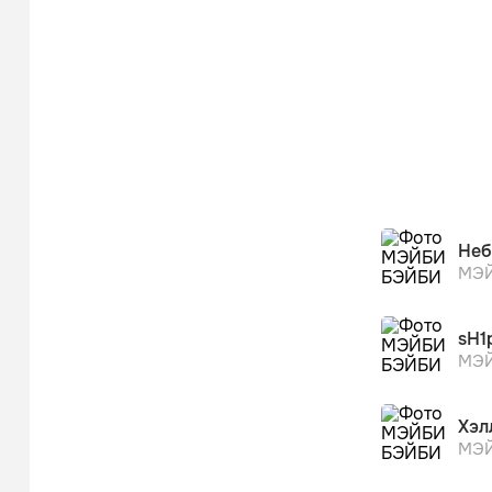
Неб
МЭЙ
sH1
МЭЙ
Хэл
МЭЙ