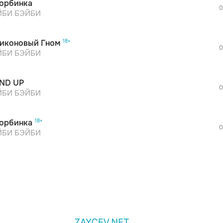
орбинка
0
БИ БЭЙБИ
иконовый Гном
0
БИ БЭЙБИ
ND UP
0
БИ БЭЙБИ
орбинка
0
БИ БЭЙБИ