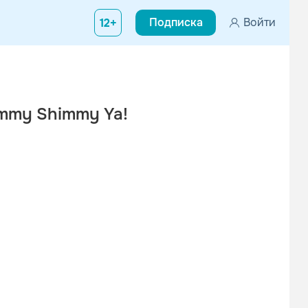
Подписка
Войти
12+
mmy Shimmy Ya!
кте