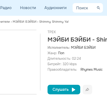
Радио
Новости
Аудиокниги
нители
›
МЭЙБИ БЭЙБИ
›
Shimmy Shimmy Ya!
ТРЕК
МЭЙБИ БЭЙБИ - Shi
Исполнитель:
МЭЙБИ БЭЙБИ
Жанр:
Поп
Длительность:
02:24
Битрейт:
320
kbps
Правообладатель:
Rhymes Music
Слушать
Вконта