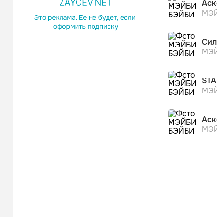
Аск
МЭЙ
Сил
МЭЙ
STA
МЭЙ
Аск
МЭЙ