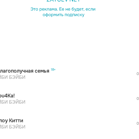
лагополучная семья
0
БИ БЭЙБИ
pu4Ka!
0
БИ БЭЙБИ
лоу Китти
0
БИ БЭЙБИ