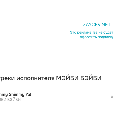
Однок
Telegr
Копир
треки исполнителя МЭЙБИ БЭЙБИ
mmy Shimmy Ya!
0
БИ БЭЙБИ