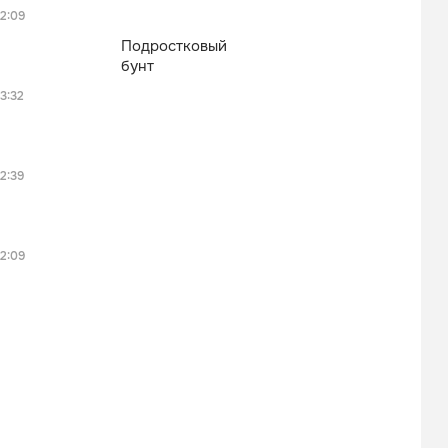
2:09
Подростковый
бунт
3:32
2:39
2:09