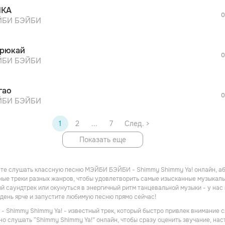
ЙКА
0
БИ БЭЙБИ
рюкай
0
БИ БЭЙБИ
гао
0
БИ БЭЙБИ
1
2
...
7
След. >
Показать еще
ете слушать классную песню МЭЙБИ БЭЙБИ - Shimmy Shimmy Ya! онлайн, аб
ые треки разных жанров, чтобы удовлетворить самые изысканные музыкальн
й саундтрек или окунуться в энергичный ритм танцевальной музыки - у нас
день ярче и запустите любимую песню прямо сейчас!
Shimmy Shimmy Ya! - известный трек, который быстро привлек внимание с
но слушать “Shimmy Shimmy Ya!” онлайн, чтобы сразу оценить звучание, на