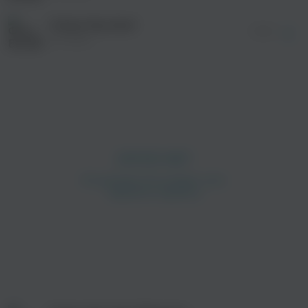
Follow My Heart
03:03
BrodEEp
просмотра рекламы
оформления подписки.
После просмотра Вы сможете скачать 3 файла
без дополнительной рекламы!
просмотра рекламы
оформления подписки.
После просмотра Вы сможете скачать 3 файла
без дополнительной рекламы!