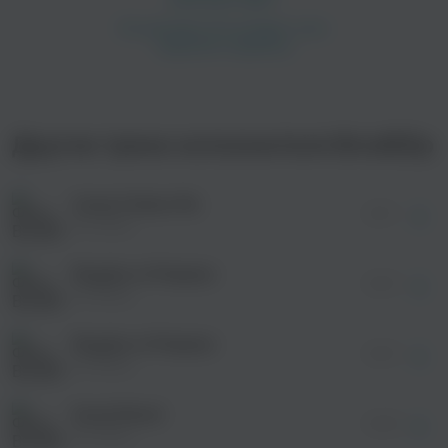
просмотра рекламы
оформления подписки.
После просмотра Вы сможете скачать 3 файла
без дополнительной рекламы!
просмотра рекламы
Другие треки исполнителя BrodEEp
оформления подписки.
После просмотра Вы сможете скачать 3 файла
без дополнительной рекламы!
Come Follow Me
просмотра рекламы
03:17
оформления подписки.
BrodEEp
После просмотра Вы сможете скачать 3 файла
без дополнительной рекламы!
Rhythm of Passion
просмотра рекламы
02:47
оформления подписки.
BrodEEp
После просмотра Вы сможете скачать 3 файла
без дополнительной рекламы!
Rhythm of Passion
просмотра рекламы
02:47
оформления подписки.
BrodEEp
После просмотра Вы сможете скачать 3 файла
без дополнительной рекламы!
Good Mood
02:49
BrodEEp