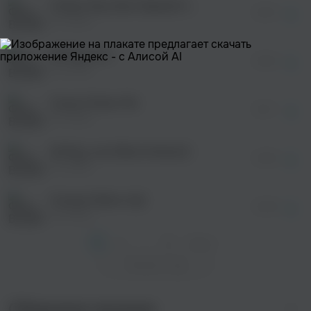
Follow My Heart (Speed Version)
просмотра рекламы
02:33
оформления подписки.
BrodEEp
После просмотра Вы сможете скачать 3 файла
без дополнительной рекламы!
All My Love
просмотра рекламы
03:39
оформления подписки.
BrodEEp
После просмотра Вы сможете скачать 3 файла
без дополнительной рекламы!
Come Follow Me
просмотра рекламы
03:17
оформления подписки.
BrodEEp
После просмотра Вы сможете скачать 3 файла
без дополнительной рекламы!
All My Love (Slow Version)
04:36
BrodEEp
Forever (Slow Up)
04:08
BrodEEp
1
2
...
18
След. >
Показать еще
Сборники музыки