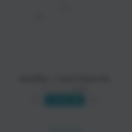
ТРЕК
просмотра рекламы
оформления подписки.
После просмотра Вы сможете скачать 3 файла
без дополнительной рекламы!
BrodEEp - Come Follow Me
Исполнитель:
BrodEEp
Слушать