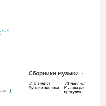
Одноклассники
Telegram
Копировать ссылку
файла без
Сборники музыки
файла без
2:28
файла без