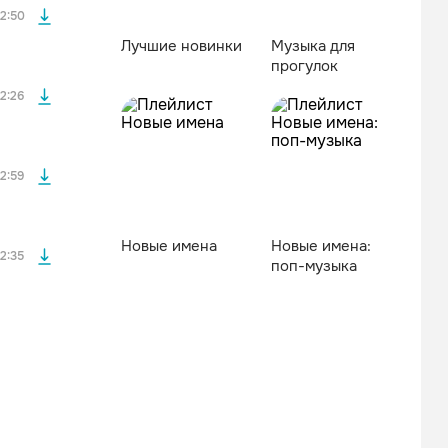
2:50
Лучшие новинки
Музыка для
прогулок
файла без
2:26
файла без
2:59
Новые имена
Новые имена:
2:35
поп-музыка