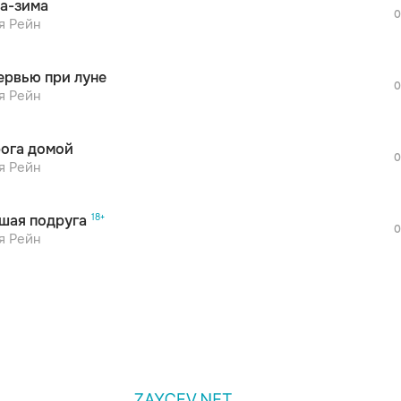
а-зима
дополнительной рекламы!
0
просмотра рекламы
я Рейн
оформления подписки.
После просмотра Вы сможете скачать 3 
ервью при луне
дополнительной рекламы!
0
просмотра рекламы
я Рейн
оформления подписки.
После просмотра Вы сможете скачать 3 
ога домой
дополнительной рекламы!
0
я Рейн
шая подруга
0
я Рейн