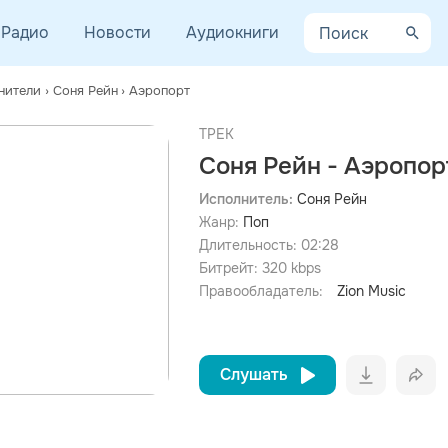
Радио
Новости
Аудиокниги
нители
›
Соня Рейн
›
Аэропорт
ТРЕК
Соня Рейн - Аэропор
Исполнитель:
Соня Рейн
Жанр:
Поп
просмотра рекламы
оформления подписки.
Длительность:
02:28
Битрейт:
320
kbps
После просмотра Вы сможете скачать 3 файла без
дополнительной рекламы!
Правообладатель:
Zion Music
Слушать