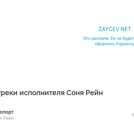
просмотра рекламы
оформления подписки.
После просмотра Вы сможете скачать 3 
дополнительной рекламы!
треки исполнителя Соня Рейн
просмотра рекламы
оформления подписки.
После просмотра Вы сможете скачать 3 
опорт
дополнительной рекламы!
0
просмотра рекламы
я Рейн
оформления подписки.
После просмотра Вы сможете скачать 3 