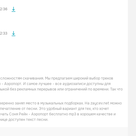
файла без
2:36
2:33
 сложностям скачивания. Мы предлагаем широкий выбор треков
 - Аэропорт. И самое лучшее - все аудиозаписи доступны для
кой без рекламных перерывов или ограничений по времени. Так что
веренно занял место в музыкальных подборках. На zaycev.net можно
ечатление от песни. Это удобный вариант для тех, кто хочет
ачать Соня Рейн - Аэропорт бесплатно mp3 в хорошем качестве и
нице доступен текст песни.