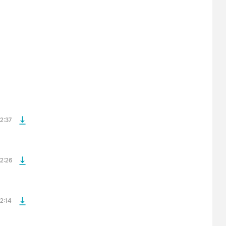
файла без
файла без
2:37
файла без
2:26
файла без
2:14