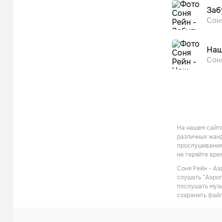
Заб
Сон
Наш
Сон
На нашем сайте
различных жанр
прослушивания 
не теряйте вре
Соня Рейн - Аэ
слушать “Аэроп
послушать музы
сохранить файл