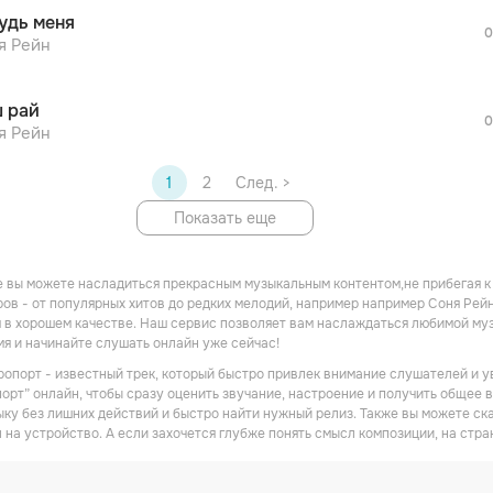
После просмотра Вы сможете скачать 3 
удь меня
дополнительной рекламы!
0
я Рейн
 рай
0
я Рейн
1
2
След. >
Показать еще
 вы можете насладиться прекрасным музыкальным контентом,не прибегая к
ов - от популярных хитов до редких мелодий, например например Соня Рейн
в хорошем качестве. Наш сервис позволяет вам наслаждаться любимой музы
мя и начинайте слушать онлайн уже сейчас!
ропорт - известный трек, который быстро привлек внимание слушателей и у
орт” онлайн, чтобы сразу оценить звучание, настроение и получить общее вп
ку без лишних действий и быстро найти нужный релиз. Также вы можете ск
 на устройство. А если захочется глубже понять смысл композиции, на стра