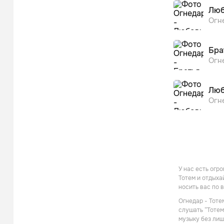
Люб
Огн
Бра
Огн
Люб
Огн
У нас есть огр
Тотем и отдыха
носить вас по 
Огнедар - Тоте
слушать “Тотем
музыку без лиш