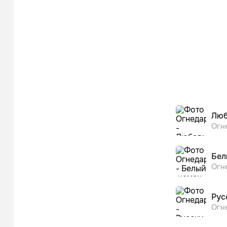
Люб
Огн
Бел
Огн
Рус
Огн