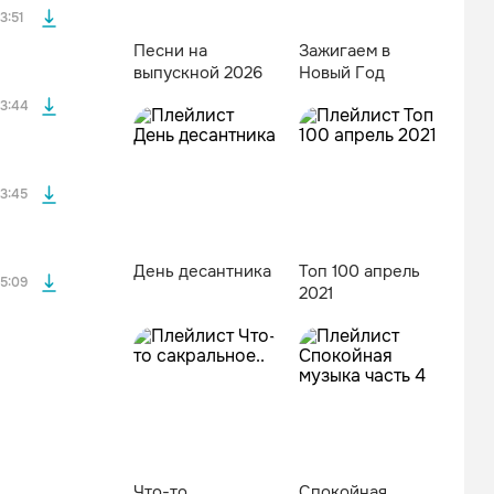
3:51
Песни на
Зажигаем в
выпускной 2026
Новый Год
файла без
3:44
файла без
3:45
День десантника
Топ 100 апрель
5:09
2021
Что-то
Спокойная