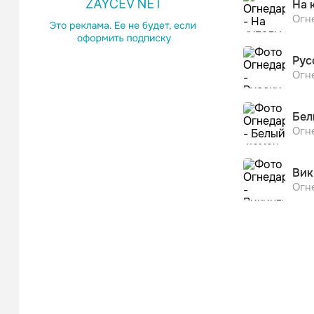
На 
Огн
Рус
Огн
Бел
Огн
Вик
Огн