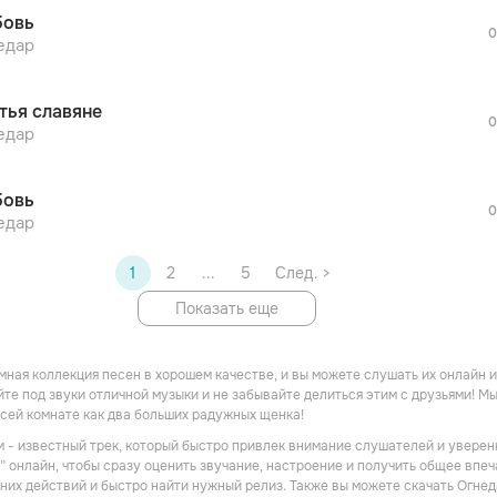
После просмотра Вы сможете скачать 3 
овь
дополнительной рекламы!
0
просмотра рекламы
едар
оформления подписки.
После просмотра Вы сможете скачать 3 
тья славяне
дополнительной рекламы!
0
едар
овь
0
едар
1
2
...
5
След. >
Показать еще
омная коллекция песен в хорошем качестве, и вы можете слушать их онлайн 
йте под звуки отличной музыки и не забывайте делиться этим с друзьями! Мы
всей комнате как два больших радужных щенка!
м - известный трек, который быстро привлек внимание слушателей и уверен
” онлайн, чтобы сразу оценить звучание, настроение и получить общее впеч
них действий и быстро найти нужный релиз. Также вы можете скачать Огнед