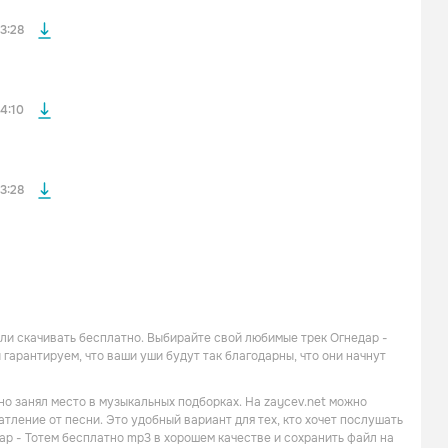
файла без
3:28
файла без
4:10
3:28
или скачивать бесплатно. Выбирайте свой любимые трек Огнедар -
 гарантируем, что ваши уши будут так благодарны, что они начнут
но занял место в музыкальных подборках. На zaycev.net можно
атление от песни. Это удобный вариант для тех, кто хочет послушать
ар - Тотем бесплатно mp3 в хорошем качестве и сохранить файл на