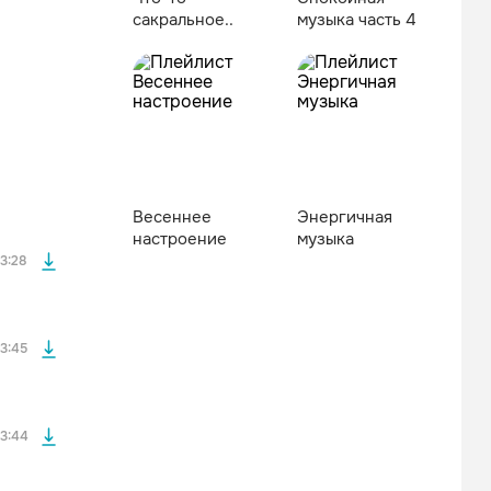
сакральное..
музыка часть 4
файла без
Весеннее
Энергичная
файла без
настроение
музыка
3:28
файла без
3:45
файла без
3:44