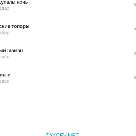
купалы ночь
дополнительной рекламы!
0
просмотра рекламы
едар
оформления подписки.
После просмотра Вы сможете скачать 3 
ские топоры
дополнительной рекламы!
0
просмотра рекламы
едар
оформления подписки.
После просмотра Вы сможете скачать 3 
ый шаман
дополнительной рекламы!
0
едар
инги
0
едар