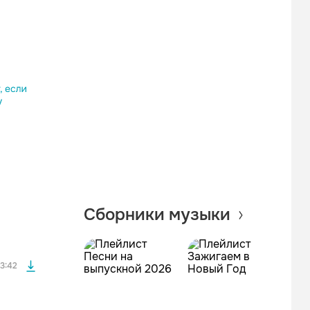
Одноклассники
Telegram
Копировать ссылку
файла без
Сборники музыки
файла без
3:42
файла без