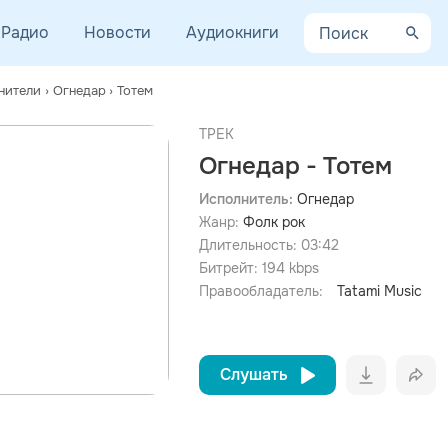
Радио
Новости
Аудиокниги
нители
›
Огнедар
›
Тотем
ТРЕК
Огнедар - Тотем
Исполнитель:
Огнедар
Жанр:
Фолк рок
просмотра рекламы
оформления подписки.
Длительность:
03:42
Битрейт:
194
kbps
После просмотра Вы сможете скачать 3 файла без
дополнительной рекламы!
Правообладатель:
Tatami Music
Слушать