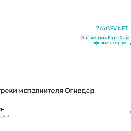
просмотра рекламы
оформления подписки.
После просмотра Вы сможете скачать 3 
дополнительной рекламы!
треки исполнителя Огнедар
просмотра рекламы
оформления подписки.
После просмотра Вы сможете скачать 3 
ем
дополнительной рекламы!
0
просмотра рекламы
едар
оформления подписки.
После просмотра Вы сможете скачать 3 