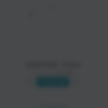
ТРЕК
просмотра рекламы
оформления подписки.
После просмотра Вы сможете скачать 3 файла
без дополнительной рекламы!
Seven7side - Стены
Исполнитель:
Seven7side
Слушать