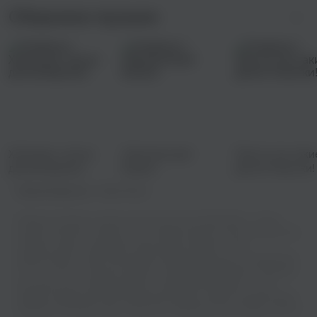
Сборники музыки
Хэллоуин: песни
Электронный
Просто мы таки
для вечеринки
баланс
детки! Ранетки!
Правообладатель:
Tatami Music
Теперь вы можете слушать классную песню Seven7side - Стены
онлайн, абсолютно бесплатно и в превосходном качестве звука. Мы
собрали самые популярные треки разных жанров, чтобы
удовлетворить самые изысканные музыкальные вкусы. Независимо
от того, хотите ли вы расслабиться под мягкий джазовый саундтрек
или окунуться в энергичный ритм танцевальной музыки - у нас
найдется идеальная композиция для каждого момента вашей жизни.
Сделайте свой день ярче и запустите любимую песню прямо сейчас!