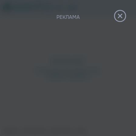
12+
РЕКЛАМА
Главная
›
Исполнители
›
Seven7side
›
Стены