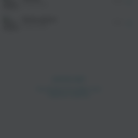
03:44
Seven7side
Жизнь дорога
03:57
Seven7side
просмотра рекламы
оформления подписки.
После просмотра Вы сможете скачать 3 файла
без дополнительной рекламы!
просмотра рекламы
оформления подписки.