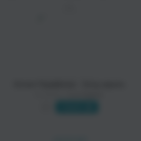
ТРЕК
Остап Парфёнов - Хочу жрать
Исполнитель:
Остап Парфёнов
Слушать