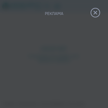
12+
РЕКЛАМА
Главная
›
Исполнители
›
Остап Парфёнов
›
Хочу жрать