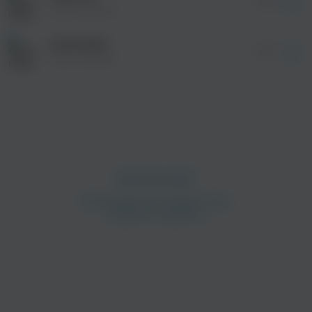
02:08
relax republic
Interstellar
01:58
relax republic
просмотра рекламы
оформления подписки.
После просмотра Вы сможете скачать 3 файла
без дополнительной рекламы!
просмотра рекламы
оформления подписки.