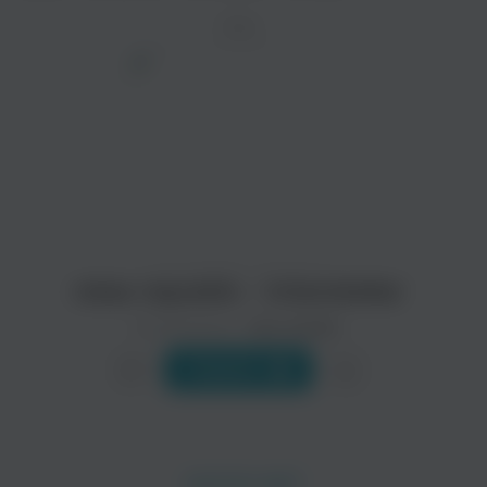
ТРЕК
просмотра рекламы
оформления подписки.
После просмотра Вы сможете скачать 3 файла
без дополнительной рекламы!
relax republic - Interstellar
Исполнитель:
relax republic
Слушать