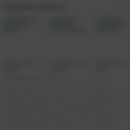
Сборники музыки
22 июня. День
Перепевки: топ-10
Русский рэп: хи
памяти.
каверов
улиц
Правообладатель:
Chill Paradise
Добро пожаловать на наш сайт, где вы сможете наслаждаться
музыкой в хорошем качестве! У нас есть все, что нужно для вашего
музыкального праздника: возможность слушать онлайн или скачать
бесплатно вашу любимую песню relax republic - Interstellar в
несколько кликов. Забудьте о скучных и низкокачественных звуках,
мы предлагаем только самое лучшее - чистый звук и потрясающую
атмосферу! Так что друзья, готовы ли вы окунуться в мир ярких
эмоций и заводных ритмов? Приготовьтесь к нескончаемому