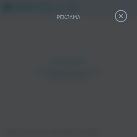
12+
РЕКЛАМА
Главная
›
Исполнители
›
relax republic
›
Interstellar