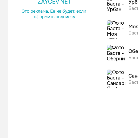
Урб
Бас
Моя
Бас
Обе
Бас
Бас