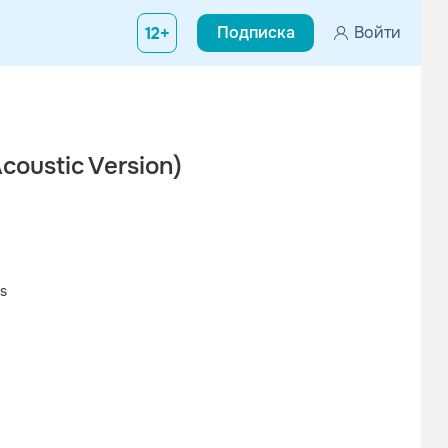
Подписка
Войти
12+
coustic Version)
s
Вконтакте