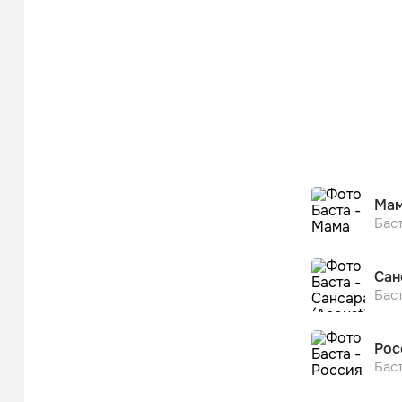
Ма
Бас
Сан
Бас
Рос
Бас