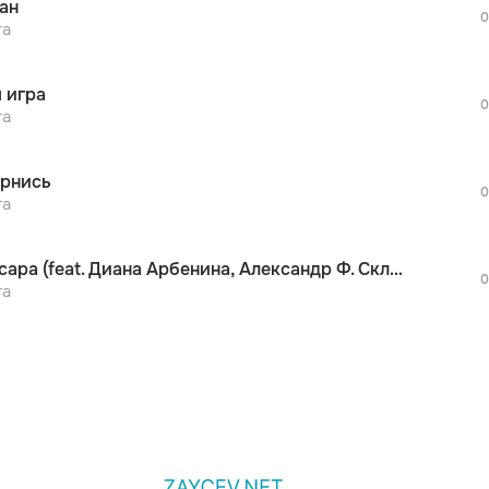
ан
дополнительной рекламы!
0
просмотра рекламы
та
оформления подписки.
После просмотра Вы сможете скачать 3 
 игра
дополнительной рекламы!
0
просмотра рекламы
та
оформления подписки.
После просмотра Вы сможете скачать 3 
рнись
дополнительной рекламы!
0
та
Сансара (feat. Диана Арбенина, Александр Ф. Скляр, Сергей Бобунец, Sunsay, Скриптонит, Ант)
0
та