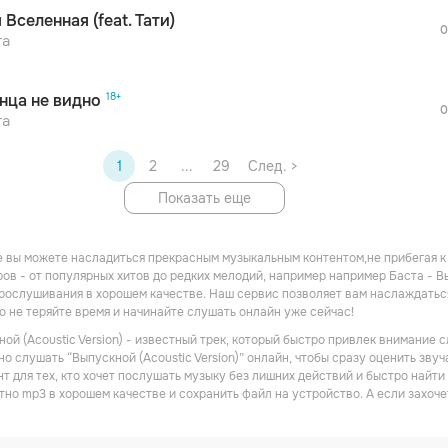
После просмотра Вы сможете скачать 3 
 Вселенная (feat. Тати)
дополнительной рекламы!
0
та
нца не видно
0
та
1
2
...
29
След. >
Показать еще
 вы можете насладиться прекрасным музыкальным контентом,не прибегая к
ов - от популярных хитов до редких мелодий, например например Баста - Вы
рослушивания в хорошем качестве. Наш сервис позволяет вам наслаждатьс
то не теряйте время и начинайте слушать онлайн уже сейчас!
ной (Acoustic Version) - известный трек, который быстро привлек внимание
но слушать “Выпускной (Acoustic Version)” онлайн, чтобы сразу оценить зву
т для тех, кто хочет послушать музыку без лишних действий и быстро найти
атно mp3 в хорошем качестве и сохранить файл на устройство. А если захоч