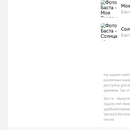
Моя
Бас
Сол
Бас
На нашем сайте
различных жанр
доступны для п
времени. Так ч
Баста - Выпуск
zaycev.net мож
удобный вариан
Version) беспл
песни.