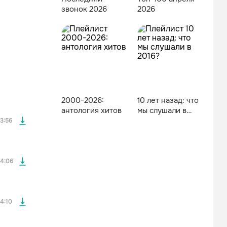
звонок 2026
2026
файла без
2000-2026:
10 лет назад: что
файла без
антология хитов
мы слушали в
2016?
3:56
файла без
4:06
файла без
4:10