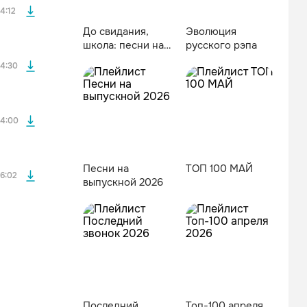
4:12
До свидания,
Эволюция
школа: песни на
русского рэпа
файла без
выпускной
4:30
файла без
4:00
Песни на
ТОП 100 МАЙ
6:02
выпускной 2026
Последний
Топ-100 апреля