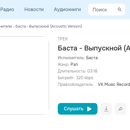
Радио
Новости
Аудиокниги
нители
›
Баста
›
Выпускной (Acoustic Version)
ТРЕК
Баста - Выпускной (A
Исполнитель:
Баста
Жанр:
Рэп
просмотра рекламы
оформления подписки.
Длительность:
03:18
Битрейт:
320
kbps
После просмотра Вы сможете скачать 3 файла без
дополнительной рекламы!
Правообладатель:
VK Music Record
Слушать