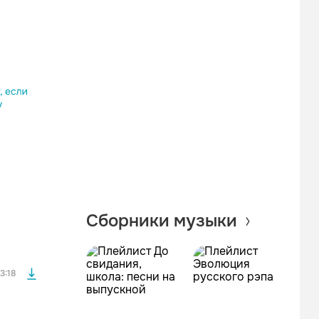
Одноклассники
Telegram
Копировать ссылку
файла без
Сборники музыки
файла без
3:18
файла без