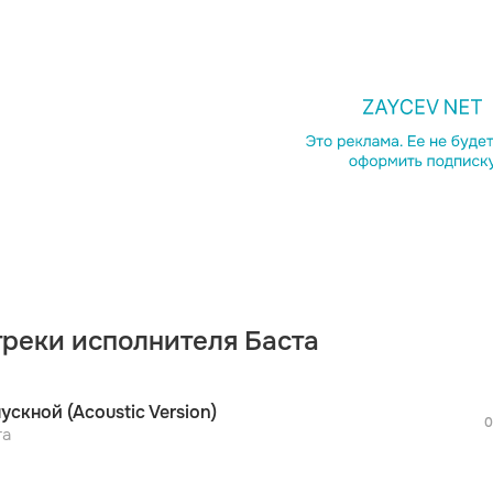
просмотра рекламы
оформления подписки.
После просмотра Вы сможете скачать 3 
дополнительной рекламы!
треки исполнителя Баста
просмотра рекламы
оформления подписки.
После просмотра Вы сможете скачать 3 
ускной (Acoustic Version)
дополнительной рекламы!
0
просмотра рекламы
та
оформления подписки.
После просмотра Вы сможете скачать 3 