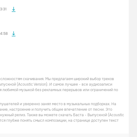
файла без
3:31
4:58
 сложностям скачивания. Мы предлагаем широкий выбор треков
пускной (Acoustic Version). И самое лучшее - все аудиозаписи
я любимой музыкой без рекламных перерывов или ограничений по
 слушателей и уверенно занял место в музыкальных подборках. На
чание, настроение и получить общее впечатление от песни. Это
 нужный релиз. Также вы можете скачать Баста - Выпускной (Acoustic
ется глубже понять смысл композиции, на странице доступен текст