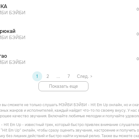
ЙКА
0
БИ БЭЙБИ
рюкай
0
БИ БЭЙБИ
гао
0
БИ БЭЙБИ
1
2
...
7
След. >
Показать еще
 вы сможете не только слушать МЭЙБИ БЭЙБИ - Hit Em Up онлайн, но и ска
зных жанров и исполнителей, каждый найдет что-то по своему вкусу. У нас в
рошее качество звучания. Включайте любимые мелодии и получайте удовол
Hit Em Up - известный трек, который быстро привлек внимание слушателей
“Hit Em Up” онлайн, чтобы сразу оценить звучание, настроение и получить о
ку без лишних действий и быстро найти нужный релиз. Также вы можете с