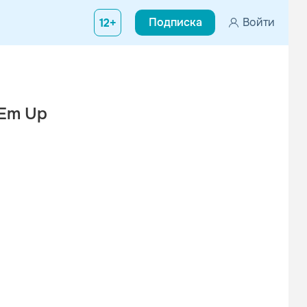
Подписка
Войти
12+
Em Up
кте