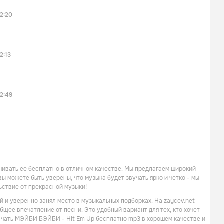
2:20
2:13
2:49
чивать ее бесплатно в отличном качестве. Мы предлагаем широкий
ы можете быть уверены, что музыка будет звучать ярко и четко - мы
ьствие от прекрасной музыки!
 и уверенно занял место в музыкальных подборках. На zaycev.net
бщее впечатление от песни. Это удобный вариант для тех, кто хочет
качать МЭЙБИ БЭЙБИ - Hit Em Up бесплатно mp3 в хорошем качестве и