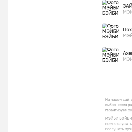
ЗА
МЭЙ
Пох
МЭЙ
Ахе
МЭЙ
На нашем сайте
выбор песен ра
гарантируем хо
МЭЙБИ БЭЙБИ - 
можно слушать 
послушать музы