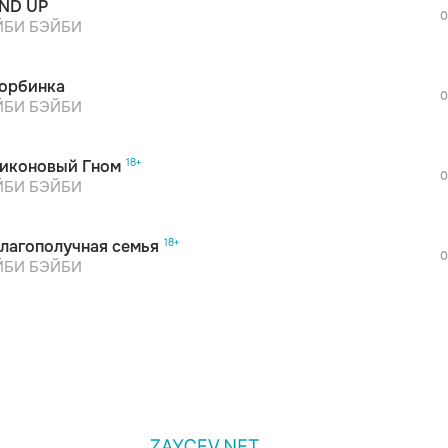
ND UP
0
БИ БЭЙБИ
орбинка
0
БИ БЭЙБИ
иконовый Гном
0
БИ БЭЙБИ
лагополучная семья
0
БИ БЭЙБИ