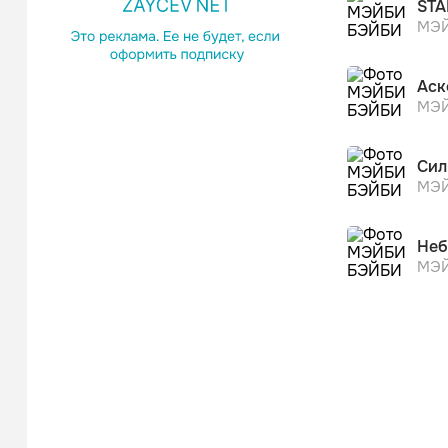
STA
МЭЙ
Аск
МЭЙ
Сил
МЭЙ
Неб
МЭЙ