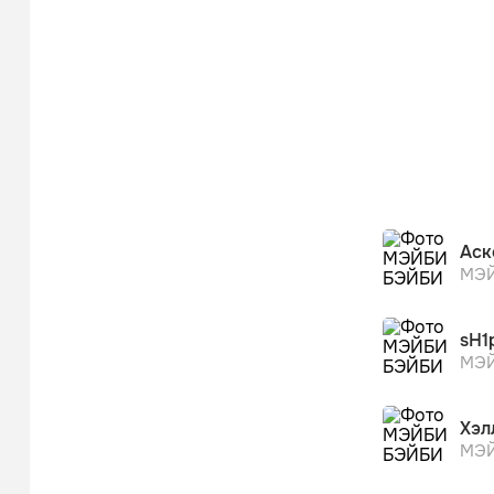
Аск
МЭЙ
sH1
МЭЙ
Хэл
МЭЙ