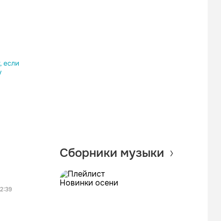
лассники
am
овать ссылку
Сборники музыки
2:39