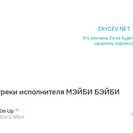
Однок
Telegr
Копир
треки исполнителя МЭЙБИ БЭЙБИ
 Em Up
0
БИ БЭЙБИ