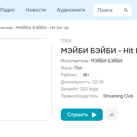
Радио
Новости
Аудиокниги
нители
›
МЭЙБИ БЭЙБИ
›
Hit Em Up
ТРЕК
МЭЙБИ БЭЙБИ - Hit 
Исполнитель:
МЭЙБИ БЭЙБИ
Жанр:
Поп
Рейтинг:
18+
Длительность:
02:39
Битрейт:
320
kbps
Правообладатель:
Streaming Club
Слушать
Вконта