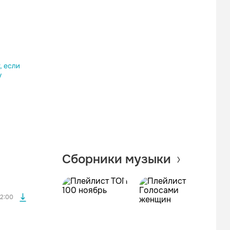
Одноклассники
Telegram
Копировать ссылку
файла без
Сборники музыки
файла без
2:00
файла без