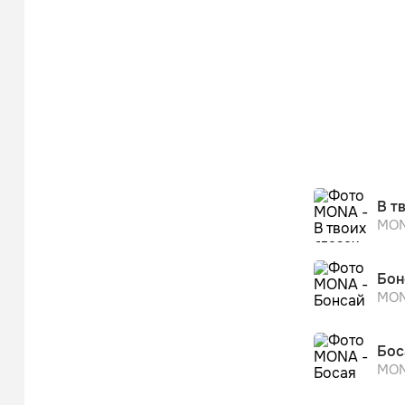
В т
MO
Бон
MO
Бос
MO