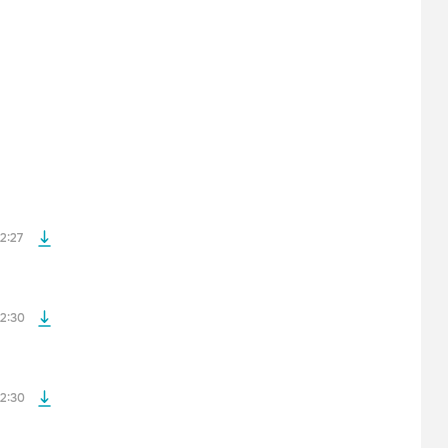
файла без
файла без
2:27
файла без
2:30
файла без
2:30