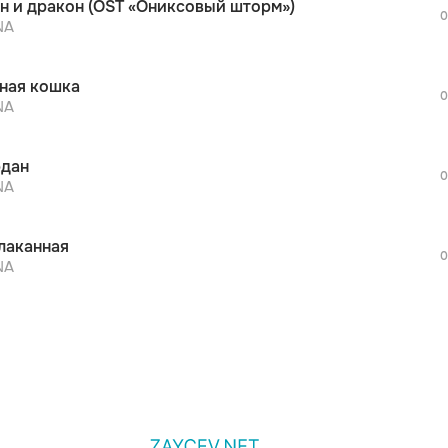
н и дракон (OST «Ониксовый шторм»)
дополнительной рекламы!
0
просмотра рекламы
NA
оформления подписки.
После просмотра Вы сможете скачать 3 
ная кошка
дополнительной рекламы!
0
просмотра рекламы
NA
оформления подписки.
После просмотра Вы сможете скачать 3 
дан
дополнительной рекламы!
0
NA
лаканная
0
NA