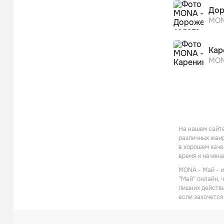
Дор
MO
Кар
MO
На нашем сайте
различных жанр
в хорошем каче
время и начина
MONA - Май - и
“Май” онлайн, 
лишних действи
если захочется