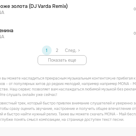
После просмотра Вы сможете скачать 3 
оже золота (DJ Varda Remix)
дополнительной рекламы!
0
NA
енина
0
NA
1
2
След. >
Показать еще
 вы можете насладиться прекрасным музыкальным контентом,не прибегая к
ов - от популярных хитов до редких мелодий, например например MONA - М
стве. Наш сервис позволяет вам наслаждаться любимой музыкой без реклам
йте слушать онлайн уже сейчас!
звестный трек, который быстро привлек внимание слушателей и уверенно з
чтобы сразу оценить звучание, настроение и получить общее впечатление от
й и быстро найти нужный релиз. Также вы можете скачать MONA - Май бесп
 глубже понять смысл композиции, на странице доступен текст песни.