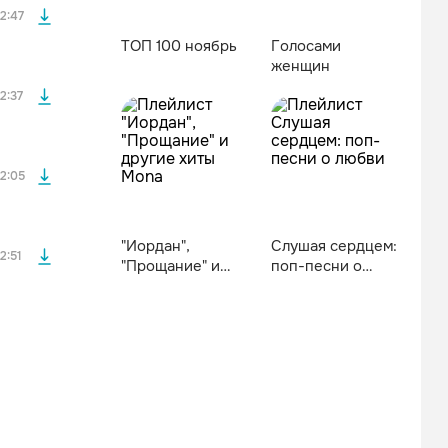
2:47
ТОП 100 ноябрь
Голосами
женщин
файла без
2:37
файла без
2:05
"Иордан",
Слушая сердцем:
2:51
"Прощание" и
поп-песни о
другие хиты
любви
Mona