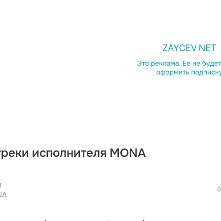
просмотра рекламы
оформления подписки.
После просмотра Вы сможете скачать 3 
дополнительной рекламы!
треки исполнителя MONA
просмотра рекламы
оформления подписки.
После просмотра Вы сможете скачать 3 
й
дополнительной рекламы!
0
просмотра рекламы
NA
оформления подписки.
После просмотра Вы сможете скачать 3 