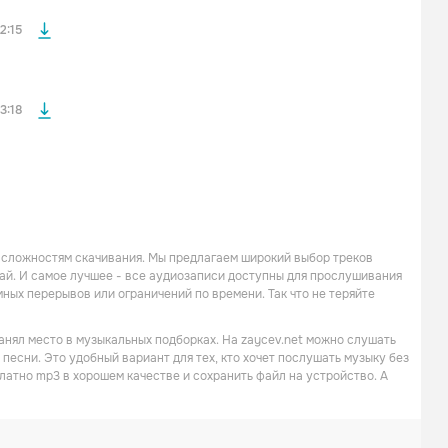
файла без
2:15
3:18
 сложностям скачивания. Мы предлагаем широкий выбор треков
ай. И самое лучшее - все аудиозаписи доступны для прослушивания
ных перерывов или ограничений по времени. Так что не теряйте
анял место в музыкальных подборках. На zaycev.net можно слушать
 песни. Это удобный вариант для тех, кто хочет послушать музыку без
латно mp3 в хорошем качестве и сохранить файл на устройство. А