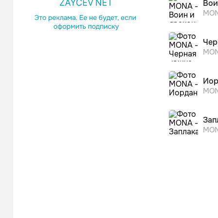
Вои
MO
Чер
MO
Иор
MO
Зап
MO