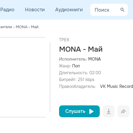
Радио
Новости
Аудиокниги
нители
›
MONA
›
Май
ТРЕК
MONA - Май
Исполнитель:
MONA
Жанр:
Поп
просмотра рекламы
оформления подписки.
Длительность:
02:00
Битрейт:
251
kbps
После просмотра Вы сможете скачать 3 файла без
дополнительной рекламы!
Правообладатель:
VK Music Record
Слушать