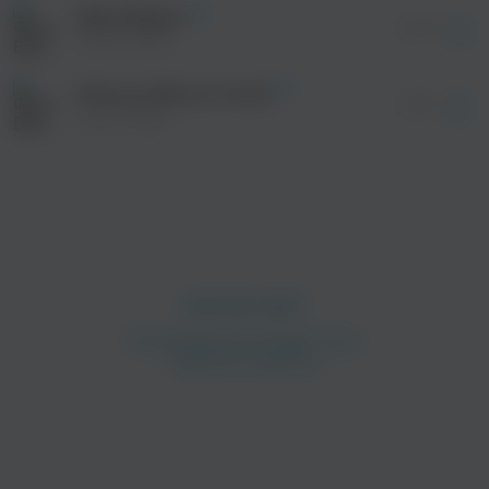
без дополнительной рекламы!
Billy Milligan
03:50
Billy Milligan
Магистр (Bonus Track)
02:29
Billy Milligan
просмотра рекламы
оформления подписки.
После просмотра Вы сможете скачать 3 файла
без дополнительной рекламы!
просмотра рекламы