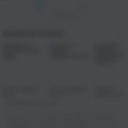
1
2
...
11
След. >
Показать еще
Сборники музыки
Музыка народов
Хочется танцевать
Подборка
мира
часть 6
музыкальной
редакции
Правообладатель:
ООО "М2БА"
У нас есть огромная коллекция песен в хорошем качестве, и вы
можете слушать их онлайн или скачивать бесплатно. Выбирайте
свой любимые трек Billy Milligan - ГосРифмоКонтроль и отдыхайте