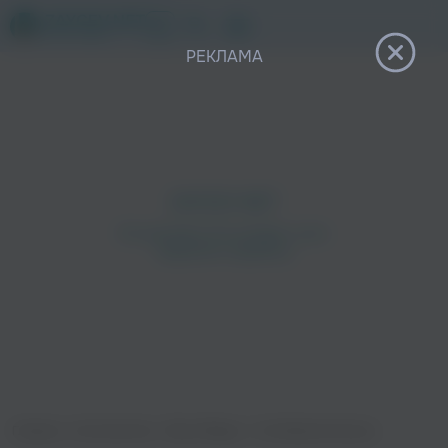
12+
РЕКЛАМА
Главная
›
Исполнители
›
Billy Milligan
›
ГосРифмоКонтроль