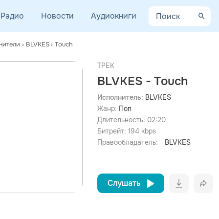
Радио
Новости
Аудиокниги
нители
›
BLVKES
›
Touch
ТРЕК
BLVKES - Touch
Исполнитель:
BLVKES
Жанр:
Поп
просмотра рекламы
оформления подписки.
Длительность:
02:20
Битрейт:
194
kbps
После просмотра Вы сможете скачать 3 файла без
дополнительной рекламы!
Правообладатель:
BLVKES
Слушать