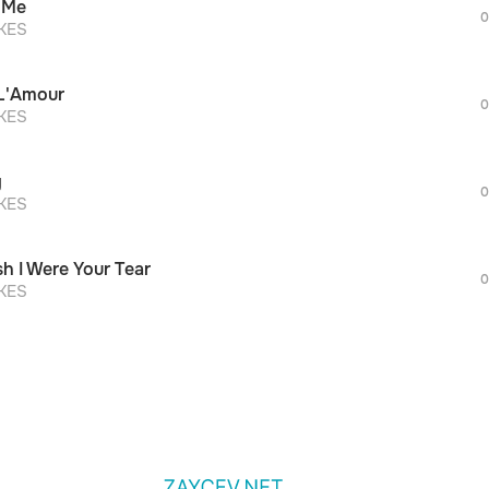
l Me
дополнительной рекламы!
0
просмотра рекламы
KES
оформления подписки.
После просмотра Вы сможете скачать 3 
L'Amour
дополнительной рекламы!
0
просмотра рекламы
KES
оформления подписки.
После просмотра Вы сможете скачать 3 
y
дополнительной рекламы!
0
KES
sh I Were Your Tear
0
KES