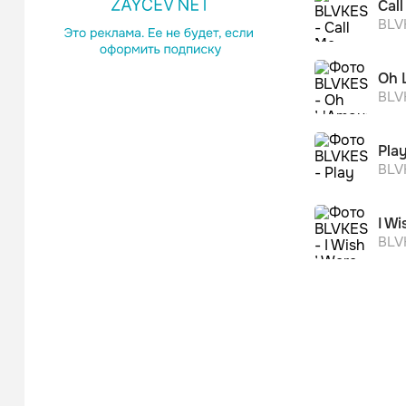
Cal
BLV
Oh 
BLV
Pla
BLV
I Wi
BLV