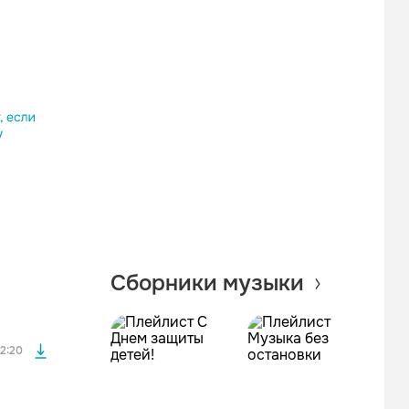
Одноклассники
Telegram
Копировать ссылку
файла без
Сборники музыки
файла без
2:20
файла без