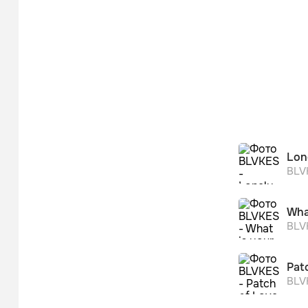
Lone
BLV
Wha
BLV
Pat
BLV