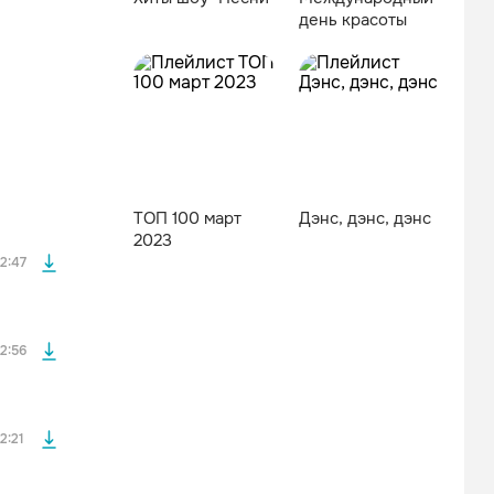
дeнь кpacoты
файла без
ТОП 100 март
Дэнс, дэнс, дэнс
файла без
2023
2:47
файла без
2:56
файла без
2:21