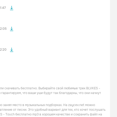
файла без
1:47
файла без
2:05
2:20
 или скачивать бесплатно. Выбирайте свой любимые трек BLVKES -
 гарантируем, что ваши уши будут так благодарны, что они начнут
о занял место в музыкальных подборках. На zaycev.net можно
атление от песни. Это удобный вариант для тех, кто хочет послушать
S - Touch бесплатно mp3 в хорошем качестве и сохранить файл на