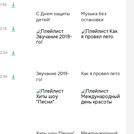
1:55
С Днем защиты
Музыка без
детей!
остановки
файла без
2:18
файла без
2:34
Звучание 2019-
Как я провел лето
2:56
го!
Хиты шоу "Песни"
Мeждунapoдный