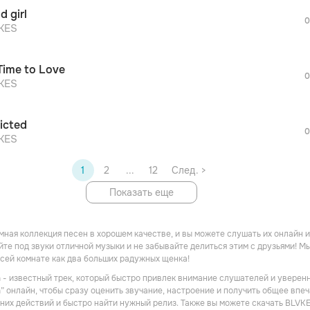
После просмотра Вы сможете скачать 3 
d girl
дополнительной рекламы!
0
просмотра рекламы
KES
оформления подписки.
После просмотра Вы сможете скачать 3 
Time to Love
дополнительной рекламы!
0
KES
icted
0
KES
1
2
...
12
След. >
Показать еще
омная коллекция песен в хорошем качестве, и вы можете слушать их онлайн
йте под звуки отличной музыки и не забывайте делиться этим с друзьями! Мы
всей комнате как два больших радужных щенка!
 - известный трек, который быстро привлек внимание слушателей и уверенн
” онлайн, чтобы сразу оценить звучание, настроение и получить общее впеч
них действий и быстро найти нужный релиз. Также вы можете скачать BLVKE