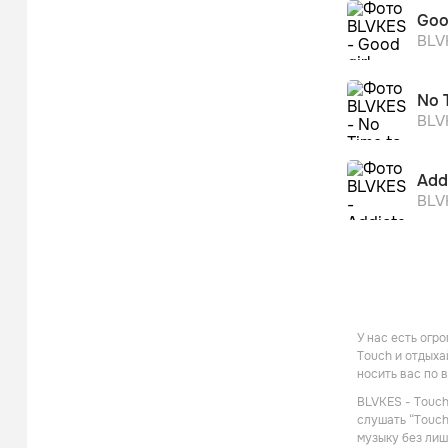
Goo
BLV
No 
BLV
Add
BLV
У нас есть огр
Touch и отдыха
носить вас по 
BLVKES - Touch
слушать “Touch
музыку без лиш