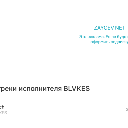
просмотра рекламы
оформления подписки.
После просмотра Вы сможете скачать 3 
дополнительной рекламы!
треки исполнителя BLVKES
просмотра рекламы
оформления подписки.
После просмотра Вы сможете скачать 3 
ch
дополнительной рекламы!
0
просмотра рекламы
KES
оформления подписки.
После просмотра Вы сможете скачать 3 