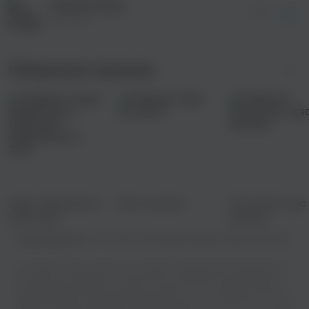
Oriental Party
03:11
Diseptix
Сборники музыки
Надо подкачаться:
Все на каток!
Тих,тих,вот щас
треки для
припев...
тренировок в зале
Правообладатель:
ИП Сечкин Александр Игоревич Novator Records
На нашем сайте вы можете насладиться прекрасным музыкальным
контентом,не прибегая к сложностям скачивания. Мы предлагаем
широкий выбор треков различных жанров - от популярных хитов до
редких мелодий, например например Diseptix - You Like That. И самое