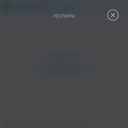
12+
РЕКЛАМА
Главная
›
Исполнители
›
Diseptix
›
You Like That