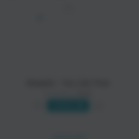
ТРЕК
просмотра рекламы
оформления подписки.
После просмотра Вы сможете скачать 3 файла
без дополнительной рекламы!
Diseptix - You Like That
Исполнитель:
Diseptix
Слушать